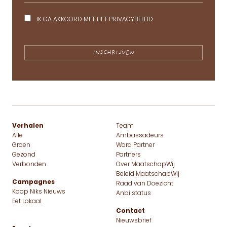
IK GA AKKOORD MET HET
PRIVACYBELEID
Verhalen
Team
Alle
Ambassadeurs
Groen
Word Partner
Gezond
Partners
Verbonden
Over MaatschapWij
Beleid MaatschapWij
Campagnes
Raad van Doezicht
Koop Niks Nieuws
Anbi status
Eet Lokaal
Contact
Nieuwsbrief