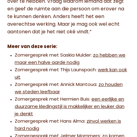
over te hebben. Vraag waarom iemand dat zegt
en geef de ruimte aan die persoon om erover na
te kunnen denken. Anders heeft het een
averechtse werking. Maar je mag ook wel echt
aantonen dat je het niet oké vindt.”
Meer van deze serie:
Zomergesprek met Saskia Mulder:
zo hebben we
maar een halve aarde nodig
Zomergesprek met Thijs Launspach:
werk kan ook
uit
Zomergesprek met Annick Mantoua:
zo houden
we steden leefbaar
Zomergesprek met Hermien Buis:
een eerlijke en
duurzame kledingstijl is makkelijker en leuker dan
je denkt
Zomergesprek met Hans Alma:
zinvol werken is
hard nodig
Zomergesprek met Jelmer Mommers:
zo komen