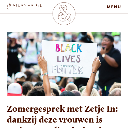
MaatschapWij
IK STEUN JULLIE
MENU
>
Zomergesprek met Zetje In:
dankzij deze vrouwen is