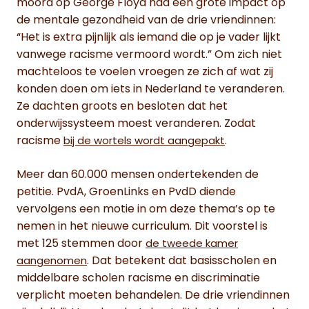
moord op George Floyd had een grote impact op
de mentale gezondheid van de drie vriendinnen:
“Het is extra pijnlijk als iemand die op je vader lijkt
vanwege racisme vermoord wordt.” Om zich niet
machteloos te voelen vroegen ze zich af wat zij
konden doen om iets in Nederland te veranderen.
Ze dachten groots en besloten dat het
onderwijssysteem moest veranderen. Zodat
racisme
.
bij de wortels wordt aangepakt
Meer dan 60.000 mensen ondertekenden de
petitie. PvdA, GroenLinks en PvdD diende
vervolgens een motie in om deze thema’s op te
nemen in het nieuwe curriculum. Dit voorstel is
met 125 stemmen door
de tweede kamer
. Dat betekent dat basisscholen en
aangenomen
middelbare scholen racisme en discriminatie
verplicht moeten behandelen. De drie vriendinnen