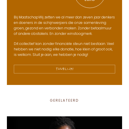
Bij MaatschapWij zetten we al meer dan zeven jaar denkers
en doeners in de schijnwerpers die onze samenleving
groen, gezond en verbonden maken. Zonder betaalmuur
of andere obstakels. En zonder winstoogmerk.
Dit collectief kan zonder financiële steun niet bestaan. Veel
hebben we niet nodig: elke donatie, hoe klein of groot ook,
is welkom. Sluit je aan, we hebben je nodig!
TUURLIJK!
GERELATEERD