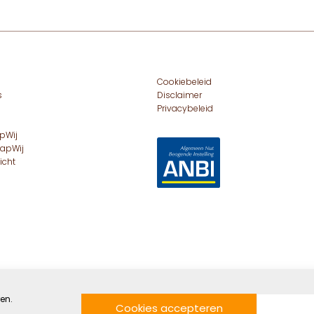
Cookiebeleid
s
Disclaimer
Privacybeleid
pWij
hapWij
icht
en.
Cookies accepteren