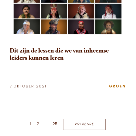
Dit zijn de lessen die we van inheemse
leiders kunnen leren
7 OKTOBER 2021
GROEN
Berichten paginering
1
2
…
25
VOLGENDE