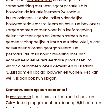
maar naar
in Nijmegen. In
Strowijk Iewan
samenwerking met woningcorporatie Talis
bouwden de initiatiefnemers 24 sociale
huurwoningen uit enkel milieuvriendelijke
bouwmaterialen: stro, leem en hout. De bewoners
zorgen samen zorgen voor hun leefomgeving,
delen voorzieningen en komen samen in de
gemeenschappelijke ruimte ‘De Kleine Wiel’, waar
activiteiten worden georganiseerd. De
permacultuurtuin houdt rekening met het
ecosysteem en levert eetbare producten. Zo
wordt alternatief wonen gezellig en duurzaam.
‘Duurzaam en sociaal bouwen en wonen. Het kan
wél!’, is dan ook hun slogan.
Samen wonen op een boerenerf
In
heeft een stel een oude hoeve in
Imstenrade
Zuid-Limburg opgekocht om daar op 5,5 hectaren