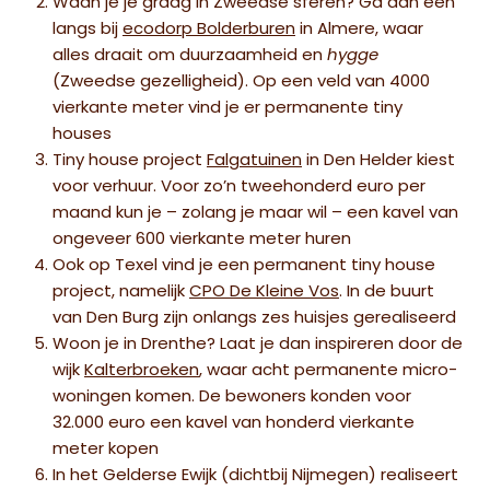
Waan je je graag in Zweedse sferen? Ga dan een
langs bij
ecodorp Bolderburen
in Almere, waar
alles draait om duurzaamheid en
hygge
(Zweedse gezelligheid). Op een veld van 4000
vierkante meter vind je er permanente tiny
houses
Tiny house project
Falgatuinen
in Den Helder kiest
voor verhuur. Voor zo’n tweehonderd euro per
maand kun je – zolang je maar wil – een kavel van
ongeveer 600 vierkante meter huren
Ook op Texel vind je een permanent tiny house
project, namelijk
CPO De Kleine Vos
. In de buurt
van Den Burg zijn onlangs zes huisjes gerealiseerd
Woon je in Drenthe? Laat je dan inspireren door de
wijk
Kalterbroeken
, waar acht permanente micro-
woningen komen. De bewoners konden voor
32.000 euro een kavel van honderd vierkante
meter kopen
In het Gelderse Ewijk (dichtbij Nijmegen) realiseert