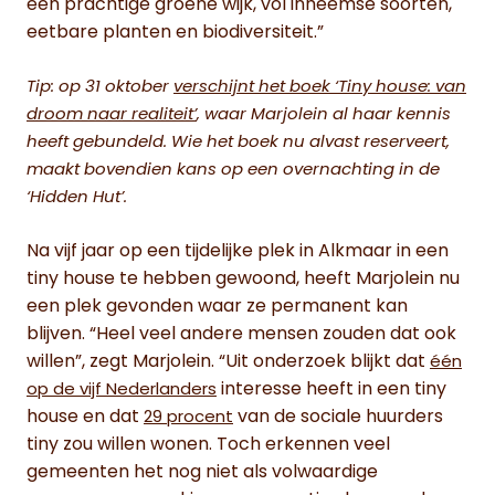
een prachtige groene wijk, vol inheemse soorten,
eetbare planten en biodiversiteit.”
Tip: op 31 oktober
verschijnt het boek ‘Tiny house: van
droom naar realiteit’
, waar Marjolein al haar kennis
heeft gebundeld. Wie het boek nu alvast reserveert,
maakt bovendien kans op een overnachting in de
‘Hidden Hut’.
Na vijf jaar op een tijdelijke plek in Alkmaar in een
tiny house te hebben gewoond, heeft Marjolein nu
een plek gevonden waar ze permanent kan
blijven. “Heel veel andere mensen zouden dat ook
willen”, zegt Marjolein. “Uit onderzoek blijkt dat
één
interesse heeft in een tiny
op de vijf Nederlanders
house en dat
van de sociale huurders
29 procent
tiny zou willen wonen. Toch erkennen veel
gemeenten het nog niet als volwaardige