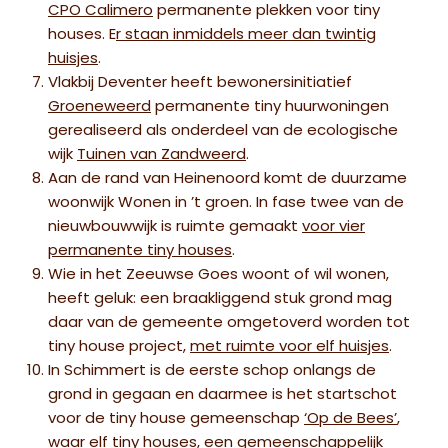
CPO Calimero
permanente plekken voor tiny
houses. E
r staan inmiddels meer dan twintig
huisjes
.
Vlakbij Deventer heeft bewonersinitiatief
Groeneweerd
permanente tiny huurwoningen
gerealiseerd als onderdeel van de ecologische
wijk
Tuinen van Zandweerd
.
Aan de rand van Heinenoord komt de duurzame
woonwijk Wonen in ’t groen. In fase twee van de
nieuwbouwwijk is ruimte gemaakt
voor vier
permanente tiny houses
.
Wie in het Zeeuwse Goes woont of wil wonen,
heeft geluk: een braakliggend stuk grond mag
daar van de gemeente omgetoverd worden tot
tiny house project,
met ruimte voor elf huisjes
.
In Schimmert is de eerste schop onlangs de
grond in gegaan en daarmee is het startschot
voor de tiny house gemeenschap
‘Op de Bees’
,
waar elf tiny houses, een gemeenschappelijk