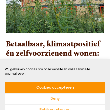
Betaalbaar, klimaatpositief
én zelfvoorzienend wonen:
het kan in Ecodorp Boekel
Wij gebruiken cookies om onze website en onze service te
optimaliseren.
24 MEI 2022
GROEN
DOOR NADINE MAARHUIS
LEESTIJD: 6 MIN
Cookies accepteren
Echt duurzaam is niet duur, bewijst Ecodorp
Deny
Boekel. De gemeenschap, die bestaat uit 36
klimaatpositieve sociale huurwoningen, is
Bekijk voorkeuren