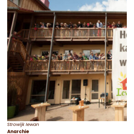
Strowijk Iewan
Anarchie