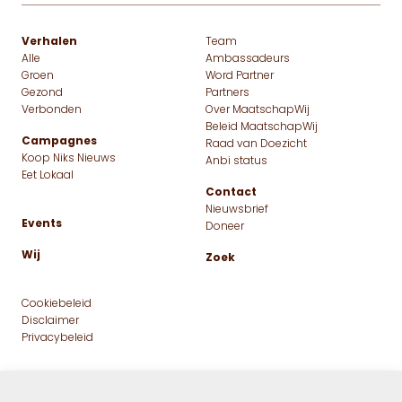
Verhalen
Team
Alle
Ambassadeurs
Groen
Word Partner
Gezond
Partners
Verbonden
Over MaatschapWij
Beleid MaatschapWij
Campagnes
Raad van Doezicht
Koop Niks Nieuws
Anbi status
Eet Lokaal
Contact
Nieuwsbrief
Events
Doneer
Wij
Zoek
Cookiebeleid
Disclaimer
Privacybeleid