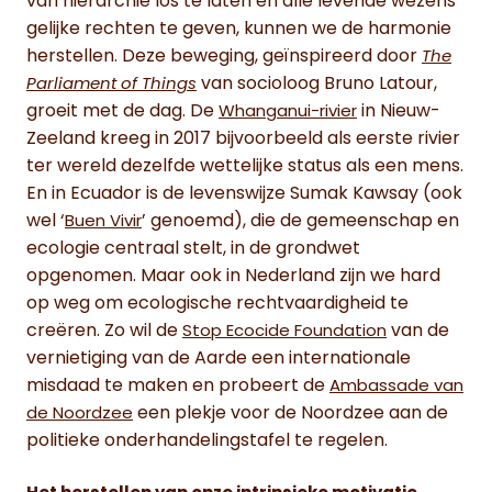
van hiërarchie los te laten en alle levende wezens
gelijke rechten te geven, kunnen we de harmonie
herstellen. Deze beweging, geïnspireerd door
The
van socioloog Bruno Latour,
Parliament of Things
groeit met de dag. De
in Nieuw-
Whanganui-rivier
Zeeland kreeg in 2017 bijvoorbeeld als eerste rivier
ter wereld dezelfde wettelijke status als een mens.
En in Ecuador is de levenswijze Sumak Kawsay (ook
wel ‘
’ genoemd), die de gemeenschap en
Buen Vivir
ecologie centraal stelt, in de grondwet
opgenomen. Maar ook in Nederland zijn we hard
op weg om ecologische rechtvaardigheid te
creëren. Zo wil de
van de
Stop Ecocide Foundation
vernietiging van de Aarde een internationale
misdaad te maken en probeert de
Ambassade van
een plekje voor de Noordzee aan de
de Noordzee
politieke onderhandelingstafel te regelen.