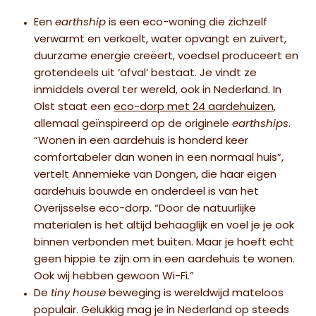
Een
earthship
is een eco-woning die zichzelf
verwarmt en verkoelt, water opvangt en zuivert,
duurzame energie creëert, voedsel produceert en
grotendeels uit ‘afval’ bestaat. Je vindt ze
inmiddels overal ter wereld, ook in Nederland. In
Olst staat een
eco-dorp met 24 aardehuizen
,
allemaal geïnspireerd op de originele
earthships
.
“Wonen in een aardehuis is honderd keer
comfortabeler dan wonen in een normaal huis”,
vertelt Annemieke van Dongen, die haar eigen
aardehuis bouwde en onderdeel is van het
Overijsselse eco-dorp. “Door de natuurlijke
materialen is het altijd behaaglijk en voel je je ook
binnen verbonden met buiten. Maar je hoeft echt
geen hippie te zijn om in een aardehuis te wonen.
Ook wij hebben gewoon Wi-Fi.”
De
tiny house
beweging is wereldwijd mateloos
populair. Gelukkig mag je in Nederland op steeds