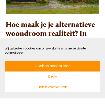
Hoe maak je je alternatieve
woondroom realiteit? In
gesprek met drie
woonpioniers
Wij gebruiken cookies om onze website en onze service te
optimaliseren.
17 JANUARI 2022
GEZOND
Cookies accepteren
DOOR NADINE MAARHUIS
LEESTIJD: 9 MIN
Deny
Wonen in harmonie met de Aarde, eten uit je
Bekijk voorkeuren
eigen voedselbos, samen met anderen een
gemeenschap vormen en de ruimte voelen om je
hart te volgen: steeds meer mensen verlangen