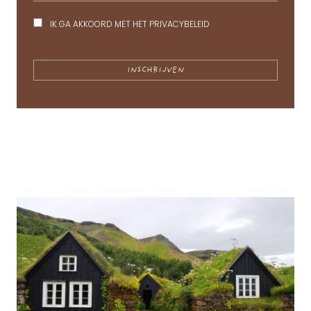
IK GA AKKOORD MET HET
PRIVACYBELEID