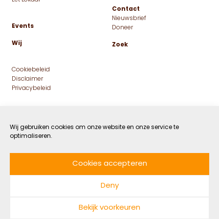
11 klimaatpositieve
woongemeenschappen die
bewijzen dat het wél kan
Wij gebruiken cookies om onze website en onze service te
optimaliseren.
5 APRIL 2023
GROEN
DOOR ROANNE VAN BAREN
LEESTIJD: 6 MIN
Cookies accepteren
De muren zijn gebouwd van natuurlijke
Deny
materialen, energie komt van de zon, regenwater
wordt opgevangen en voorzieningen als
Bekijk voorkeuren
ligbaden, logeerkamers en elektrische auto’s