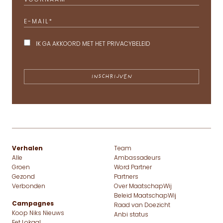
VOORNAAM
E-MAIL
*
IK GA AKKOORD MET HET
PRIVACYBELEID