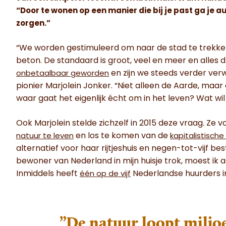
“Door te wonen op een manier die bij je past ga je 
zorgen.”
“We worden gestimuleerd om naar de stad te trekke
beton. De standaard is groot, veel en meer en alles d
en zijn we steeds verder verw
onbetaalbaar geworden
pionier Marjolein Jonker. “Niet alleen de Aarde, maar 
waar gaat het eigenlijk écht om in het leven? Wat wil ik
Ook Marjolein stelde zichzelf in 2015 deze vraag. Ze
en los te komen van de
natuur te leven
kapitalistische 
alternatief voor haar rijtjeshuis en negen-tot-vijf bes
bewoner van Nederland in mijn huisje trok, moest ik 
Inmiddels heeft
Nederlandse huurders in
één op de vijf
”De natuur loopt miljo