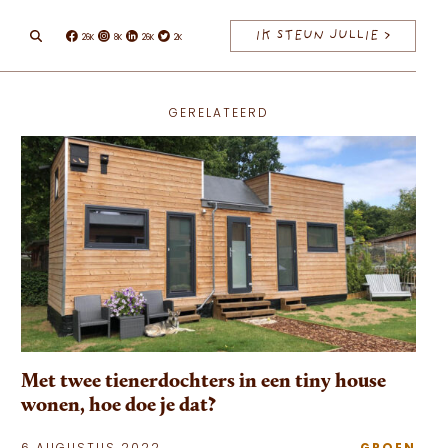
IK STEUN JULLIE >
26K
8K
26K
2K
Facebook
Instagram
Linkedin
Twitter
GERELATEERD
Met twee tienerdochters in een tiny house
wonen, hoe doe je dat?