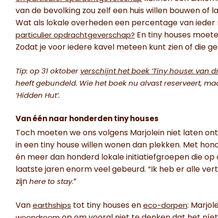
van de bevolking zou zelf een huis willen bouwen of
Wat als lokale overheden een percentage van iede
En tiny houses moet
particulier opdrachtgeverschap?
Zodat je voor iedere kavel meteen kunt zien of die ges
Tip: op 31 oktober
verschijnt het boek ‘Tiny house: van d
heeft gebundeld. Wie het boek nu alvast reserveert, m
‘Hidden Hut’.
Van één naar honderden tiny houses
Toch moeten we ons volgens Marjolein niet laten ont
in een tiny house willen wonen dan plekken. Met hond
én meer dan honderd lokale initiatiefgroepen die op
laatste jaren enorm veel gebeurd. “Ik heb er alle ver
zijn
.”
here to stay
Van
tot tiny houses en
: Marjo
earthships
eco-dorpen
op om vooral niet te denken dat het ní