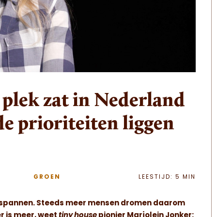
s plek zat in Nederland
e prioriteiten liggen
GROEN
LEESTIJD: 5 MIN
overspannen. Steeds meer mensen dromen daarom
er is meer, weet
tiny house
pionier Marjolein Jonker: