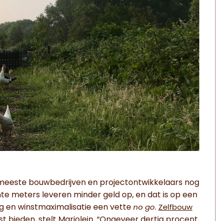
meeste bouwbedrijven en projectontwikkelaars nog
te meters leveren minder geld op, en dat is op een
 en winstmaximalisatie een vette
.
no go
Zelfbouw
 bieden, stelt Marjolein. “Ongeveer dertig procent