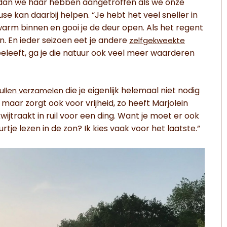
dan we haar hebben aangetroffen als we onze
e kan daarbij helpen. “Je hebt het veel sneller in
warm binnen en gooi je de deur open. Als het regent
n. En ieder seizoen eet je andere
zelfgekweekte
eleeft, ga je die natuur ook veel meer waarderen
die je eigenlijk helemaal niet nodig
spullen verzamelen
 maar zorgt ook voor vrijheid, zo heeft Marjolein
e kwijtraakt in ruil voor een ding. Want je moet er ook
rtje lezen in de zon? Ik kies vaak voor het laatste.”