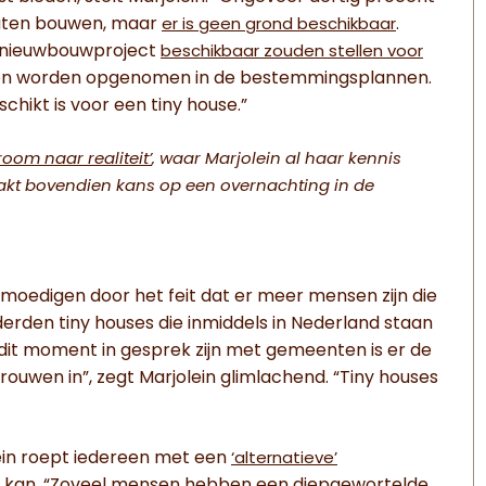
 laten bouwen, maar
.
er is geen grond beschikbaar
r nieuwbouwproject
beschikbaar zouden stellen voor
en worden opgenomen in de bestemmingsplannen.
chikt is voor een tiny house.”
room naar realiteit’
, waar Marjolein al haar kennis
aakt bovendien kans op een overnachting in de
moedigen door het feit dat er meer mensen zijn die
erden tiny houses die inmiddels in Nederland staan
 dit moment in gesprek zijn met gemeenten is er de
trouwen in”, zegt Marjolein glimlachend. “Tiny houses
lein roept iedereen met een
‘alternatieve’
et kan. “Zoveel mensen hebben een diepgewortelde