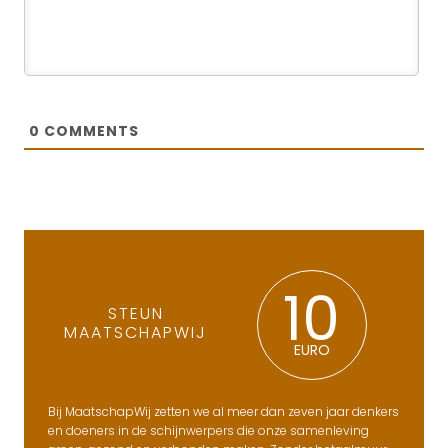
0
COMMENTS
10
STEUN
MAATSCHAPWIJ
EURO
Bij MaatschapWij zetten we al meer dan zeven jaar denkers
en doeners in de schijnwerpers die onze samenleving