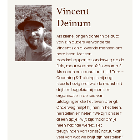
Vincent
Deinum
Als kleine jongen achterin de auto
van zijn ouders verwonderde
Vincent zich al over de mensen om
hem heen. Met een
boodschappentas onderweg op de
fiets, maar waarheen? En waarom?
Als coach en consultant bij U Turn –
Coaching & Training is hij nog
steeds bezig met wat de mensheid
drijft en begeleid hij mens en
organisatie in de reis van
uitdagingen die het leven brengt.
Onderweg helpt hij hen in het leren,
herstellen en helen. “We zijn onszelf
al een tijdje kwijt, kijk maar om je
heen naar de wereld. Het
terugvinden van (onze) natuur kan
veel van wat we kwijt zijn herstellen.”