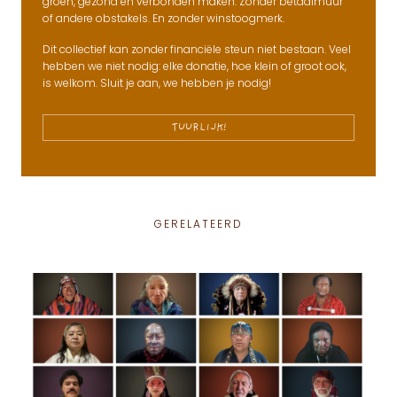
groen, gezond en verbonden maken. Zonder betaalmuur
of andere obstakels. En zonder winstoogmerk.
Dit collectief kan zonder financiële steun niet bestaan. Veel
hebben we niet nodig: elke donatie, hoe klein of groot ook,
is welkom. Sluit je aan, we hebben je nodig!
TUURLIJK!
GERELATEERD