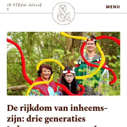
MaatschapWij
IK STEUN JULLIE
MENU
>
De rijkdom van inheems-
zijn: drie generaties