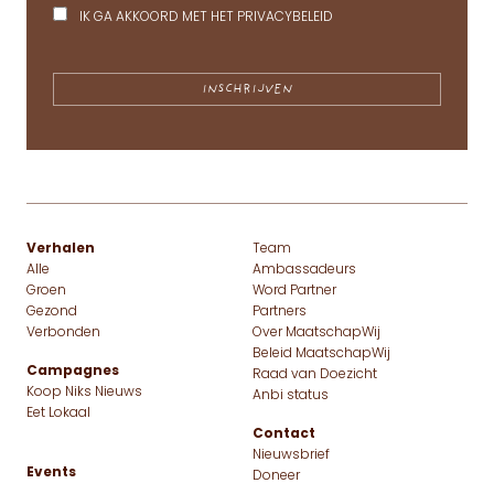
IK GA AKKOORD MET HET
PRIVACYBELEID