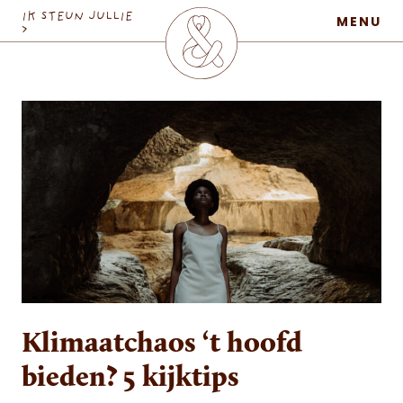
MaatschapWij
IK STEUN JULLIE
MENU
>
Klimaatchaos ‘t hoofd
bieden? 5 kijktips