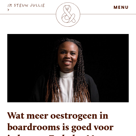
MaatschapWij
IK STEUN JULLIE
MENU
>
Wat meer oestrogeen in
boardrooms is goed voor