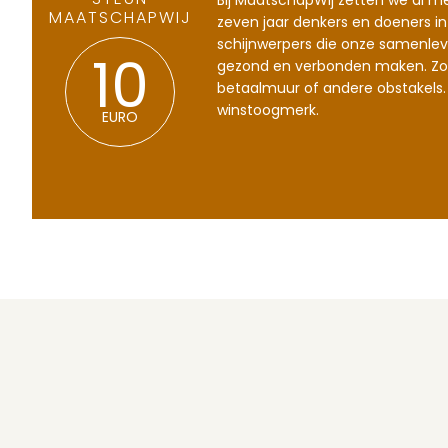
STEUN
Bij MaatschapWij zetten we al m
MAATSCHAPWIJ
zeven jaar denkers en doeners in
schijnwerpers die onze samenlev
gezond en verbonden maken. Zo
10
betaalmuur of andere obstakels.
winstoogmerk.
EURO