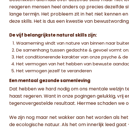
beschikken allemaal over dezelfde skills maar niet i
reageren mensen heel anders op precies dezelfde sit
lange termijn. Het probleem zit in het niet kennen e
deze skills. Het is dus een kwestie van bewustwording,
De vijf belangrijkste natural skills zijn:
Waarneming vindt van nature van binnen naar buite
De samenhang tussen gedachte & gevoel vormt onze
Het conditionerende karakter van onze psyche & d
Het vermogen van het hebben van bewuste aanda
Het vermogen jezelf te veranderen
Een mentaal gezonde samenleving
Dat hebben we hard nodig om ons mentale welzijn t
haast regeren. Want in onze pogingen gelukkig, vrij 
tegenovergestelde resultaat. Hiermee schaden we o
We zijn nog maar net wakker aan het worden als he
de ecologische natuur. Als het om innerlijk leed gaat