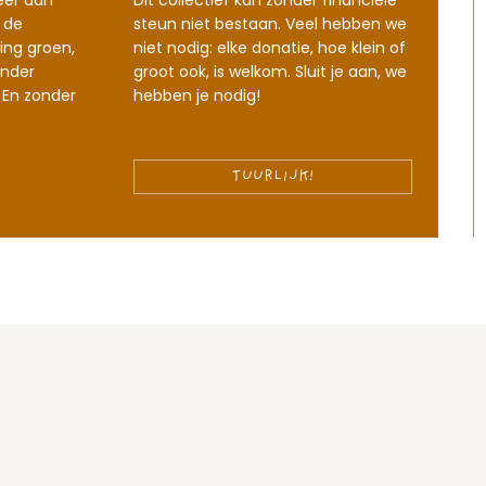
eer dan
Dit collectief kan zonder financiële
 de
steun niet bestaan. Veel hebben we
ing groen,
niet nodig: elke donatie, hoe klein of
nder
groot ook, is welkom. Sluit je aan, we
 En zonder
hebben je nodig!
TUURLIJK!