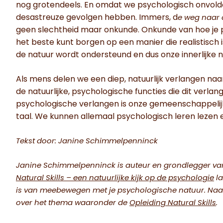
nog grotendeels. En omdat we psychologisch onvold
desastreuze gevolgen hebben. Immers, d
e weg naar 
geen slechtheid maar onkunde. Onkunde van hoe je p
het beste kunt borgen op een manier die realistisch 
de natuur wordt ondersteund en dus onze innerlijke n
Als mens delen we een diep, natuurlijk verlangen naar 
de natuurlijke, psychologische functies die dit verlan
psychologische verlangen is onze gemeenschappelij
taal. We kunnen allemaal psychologisch leren lezen e
Tekst door: Janine Schimmelpenninck
Janine Schimmelpenninck is auteur en grondlegger van 
Natural Skills – een natuurlijke kijk op de psychologie
la
is van meebewegen met je psychologische natuur. Naas
over het thema waaronder de
Opleiding Natural Skills
.