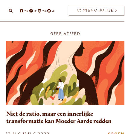
IK STEUN JULLIE >
26K
8K
26K
2K
Facebook
Instagram
Linkedin
Twitter
GERELATEERD
Niet de ratio, maar een innerlijke
transformatie kan Moeder Aarde redden