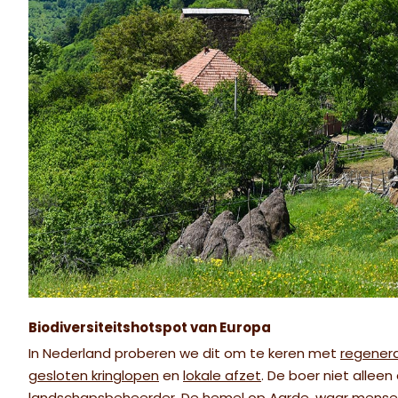
Biodiversiteitshotspot van Europa
In Nederland proberen we dit om te keren met
regener
gesloten kringlopen
en
lokale afzet
. De boer niet allee