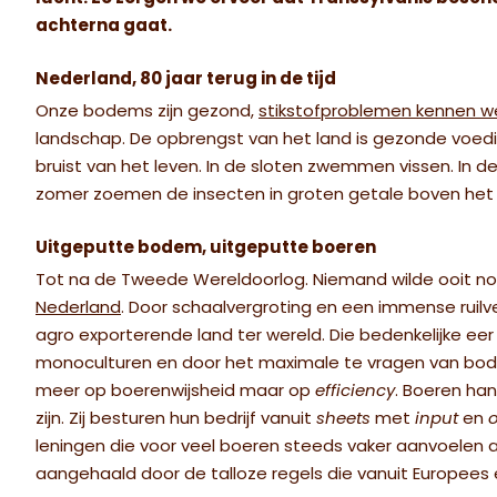
achterna gaat.
Nederland, 80 jaar terug in de tijd
Onze bodems zijn gezond,
stikstofproblemen kennen w
landschap. De opbrengst van het land is gezonde voedi
bruist van het leven. In de sloten zwemmen vissen. In
zomer zoemen de insecten in groten getale boven het 
Uitgeputte bodem, uitgeputte boeren
Tot na de Tweede Wereldoorlog. Niemand wilde ooit n
Nederland
. Door schaalvergroting en een immense ruil
agro exporterende land ter wereld. Die bedenkelijke e
monoculturen en door het maximale te vragen van bodem
meer op boerenwijsheid maar op
efficiency
. Boeren ha
zijn. Zij besturen hun bedrijf vanuit
sheets
met
input
en
leningen die voor veel boeren steeds vaker aanvoelen a
aangehaald door de talloze regels die vanuit Europees e