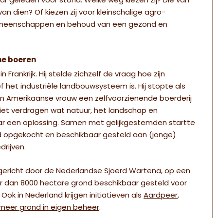
ar geleden voor stond. Welke weg kiezen zij? Die van
an dien? Of kiezen zij voor kleinschalige agro-
 gemeenschappen en behoud van een gezond en
he boeren
rankrijk. Hij stelde zichzelf de vraag hoe zijn
 het industriële landbouwsysteem is. Hij stopte als
zijn Amerikaanse vrouw een zelfvoorzienende boerderij
niet verdragen wat natuur, het landschap en
r een oplossing. Samen met gelijkgestemden startte
 opgekocht en beschikbaar gesteld aan (jonge)
rijven.
gericht door de Nederlandse Sjoerd Wartena, op een
meer dan 8000 hectare grond beschikbaar gesteld voor
Ook in Nederland krijgen initiatieven als
Aardpeer
,
meer grond in eigen beheer
.