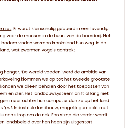
e niet
. Er wordt kleinschalig geboerd in een levendig
ng voor de mensen in de buurt van de boerderij. Het
 de bodem vinden wormen kronkelend hun weg. In de
land, wat zwermen vogels aantrekt.
og honger.
‘De wereld voeden’ werd de ambitie van
verkaveling klommen we op tot het tweede grootste
er konden we alleen behalen door het toepassen van
 en dier. Het landbouwsysteem drijft al lang niet
ngen meer achter hun computer dan ze op het land
output
. Industriële landbouw, mogelijk gemaakt met
ls een strop om de nek. Een strop die verder wordt
n landsbeleid over hen heen zijn uitgestort.