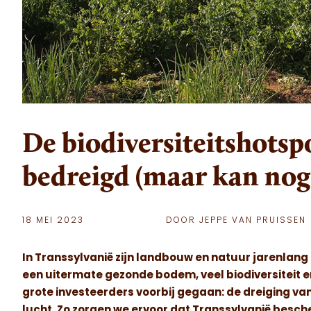
De biodiversiteitshots
bedreigd (maar kan nog
18 MEI 2023
DOOR JEPPE VAN PRUISSEN
In Transsylvanië zijn landbouw en natuur jarenlang
een uitermate gezonde bodem, veel biodiversiteit e
grote investeerders voorbij gegaan: de dreiging va
lucht. Zo zorgen we ervoor dat
Transsylvanië besche