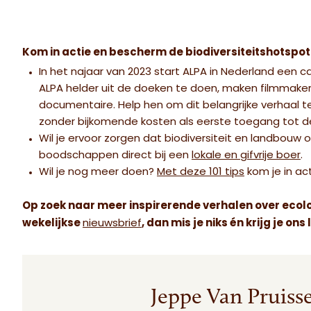
Kom in actie en bescherm de biodiversiteitshotspo
In het najaar van 2023 start ALPA in Nederland ee
ALPA helder uit de doeken te doen, maken filmmaker
documentaire. Help hen om dit belangrijke verhaal t
zonder bijkomende kosten als eerste toegang tot 
Wil je ervoor zorgen dat biodiversiteit en landbouw
boodschappen direct bij een
lokale en gifvrije boer
.
Wil je nog meer doen?
Met deze 101 tips
kom je in ac
Op zoek naar meer inspirerende verhalen over ecologi
wekelijkse
nieuwsbrief
, dan mis je niks én krijg je 
Jeppe Van Pruiss