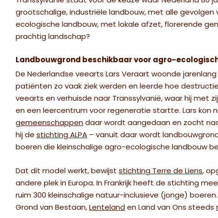
Transsylvanië staat voor de keuze waar Nederland 80 ja
grootschalige, industriële landbouw, met alle gevolgen v
ecologische landbouw, met lokale afzet, florerende
prachtig landschap?
Landbouwgrond beschikbaar voor agro-ecologisc
De Nederlandse veearts Lars Veraart woonde jarenlang in F
patiënten zo vaak ziek werden en leerde hoe destructief
veearts en verhuisde naar Transsylvanië, waar hij met 
en een leercentrum voor regeneratie startte. Lars kon 
gemeenschappen
daar wordt aangedaan en zocht naa
hij de
stichting ALPA
– vanuit daar wordt landbouwgrond
boeren die kleinschalige agro-ecologische landbouw bed
Dat dit model werkt, bewijst
stichting Terre de Liens
, op
andere plek in Europa. In Frankrijk heeft de stichting 
ruim 300 kleinschalige natuur-inclusieve (jonge) boeren. 
Grond van Bestaan,
Lenteland
en Land van Ons steeds