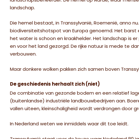
landschapsbeheerder. De hemel op Aarde, waar mensen
landschap.
Die hemel bestaat, in Transsylvanië, Roemenië, anno nu
biodiversiteitshotspot van Europa genoemd. Het barst 
het water is schoon en kraakhelder. Het landschap is er
en voor het land gezorgd. De rijke natuur is mede te d
verbouwen.
Maar donkere wolken pakken zich samen boven Transsyl
De geschiedenis herhaalt zich (niet)
De combinatie van gezonde bodem en een relatief lage 
(buitenlandse) industriële landbouwbedrijven aan. B
vallen uiteen, kleinschaligheid wordt verdrongen door 
In Nederland weten we inmiddels waar dit toe leidt.