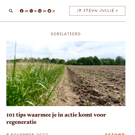
IK STEUN JULLIE >
26K
8K
26K
2K
Facebook
Instagram
Linkedin
Twitter
GERELATEERD
101 tips waarmee je in actie komt voor
regeneratie