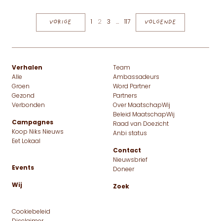
Berichten paginering
VORIGE
1
2
3
…
117
VOLGENDE
Verhalen
Team
Alle
Ambassadeurs
Groen
Word Partner
Gezond
Partners
Verbonden
Over MaatschapWij
Beleid MaatschapWij
Campagnes
Raad van Doezicht
Koop Niks Nieuws
Anbi status
Eet Lokaal
Contact
Nieuwsbrief
Events
Doneer
Wij
Zoek
Cookiebeleid