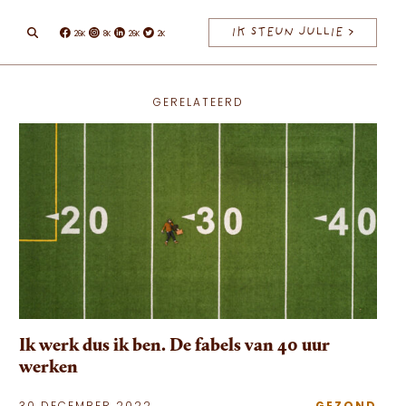
IK STEUN JULLIE >
26K
8K
26K
2K
Facebook
Instagram
Linkedin
Twitter
GERELATEERD
Ik werk dus ik ben. De fabels van 40 uur
werken