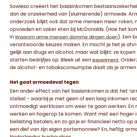
Sowieso creëert het basisinkomen bestaanszekerheid
dan de onzekerheid van (sluimerende) armoede. Armoe
onderzoek blijkt ook dat arme mensen meer roken, 
opvoeden en vaker eten bij McDonalds. (Hoe het komt
in
). Een 
Waarom arme mensen domme dingen doen
verantwoorde keuzes maken. En mocht je het je afvra
gelijk aan drugs en alcohol, maar wat blijkt: ze kope
starten bedrijfjes op. Bleek uit een
. Onder
experiment
de alcohol- en tabaksconsumptie daalt als je armen g
Het gaat armoedeval tegen
Een ander effect van het basisinkomen is dat het ‘a
stelsel – waarbij je met geen of een laag inkomen r
ontmoedigt werklozen om weer te gaan werken. En 
werken en hogerop te komen. Want met een hoger in
belasting betalen, en zo ga je er financieel netto o
een dief van zijn eigen portemonnee? En, heftig: armo