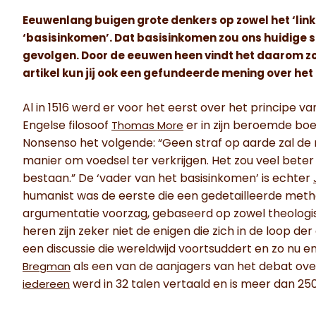
Eeuwenlang buigen grote denkers op zowel het ‘linker
‘basisinkomen’. Dat basisinkomen zou ons huidige s
gevolgen. Door de eeuwen heen vindt het daarom zow
artikel kun jij ook een gefundeerde mening over h
Al in 1516 werd er voor het eerst over het principe v
Engelse filosoof
er in zijn beroemde boe
Thomas More
Nonsenso het volgende: “Geen straf op aarde zal de 
manier om voedsel ter verkrijgen. Het zou veel beter
bestaan.” De ‘vader van het basisinkomen’ is echter
humanist was de eerste die een gedetailleerde meth
argumentatie voorzag, gebaseerd op zowel theologi
heren zijn zeker niet de enigen die zich in de loop d
een discussie die wereldwijd voortsuddert en zo nu en
als een van de aanjagers van het debat ove
Bregman
werd in 32 talen vertaald en is meer dan 25
iedereen