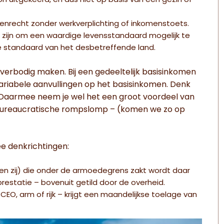
on uitgekeerd, en dus niet op basis van een gezin of
senrecht zonder werkverplichting of inkomenstoets.
zijn om een waardige levensstandaard mogelijk te
e standaard van het desbetreffende land.
overbodig maken. Bij een gedeeltelijk basisinkomen
iabele aanvullingen op het basisinkomen. Denk
n. Daarmee neem je wel het een groot voordeel van
 bureaucratische rompslomp – (komen we zo op
ee denkrichtingen:
en zij) die onder de armoedegrens zakt wordt daar
prestatie – bovenuit getild door de overheid.
CEO, arm of rijk – krijgt een maandelijkse toelage van