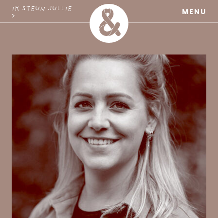
MaatschapWij
IK STEUN JULLIE
MENU
>