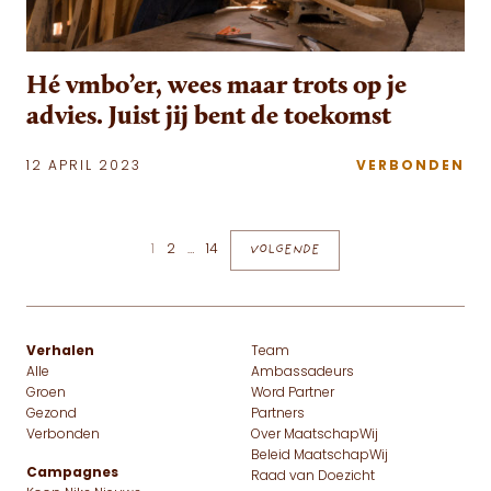
Hé vmbo’er, wees maar trots op je
advies. Juist jij bent de toekomst
12 APRIL 2023
VERBONDEN
Berichten paginering
1
2
…
14
VOLGENDE
Verhalen
Team
Alle
Ambassadeurs
Groen
Word Partner
Gezond
Partners
Verbonden
Over MaatschapWij
Beleid MaatschapWij
Campagnes
Raad van Doezicht