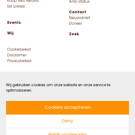
Koop Niks Nieuws
Anbi status
Eet Lokaal
Contact
Nieuwsbrief
Events
Doneer
Wij
Zoek
Cookiebeleid
Disclaimer
Privacybeleid
Wij gebruiken cookies om onze website en onze service te
optimaliseren.
Cookies accepteren
Facebook
Instagram
Linkedin
Twitter
Deny
© 2026 MaatschapWij
Bekijk voorkeuren