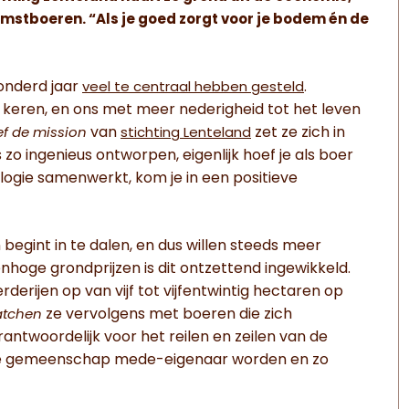
mstboeren. “Als je goed zorgt voor je bodem én de
onderd jaar
.
veel te centraal hebben gesteld
e keren, en ons met meer nederigheid tot het leven
van
zet ze zich in
f de mission
stichting Lenteland
zo ingenieus ontworpen, eigenlijk hoef je als boer
ologie samenwerkt, kom je in een positieve
egint in te dalen, en dus willen steeds meer
hoge grondprijzen is dit ontzettend ingewikkeld.
erijen op van vijf tot vijfentwintig hectaren op
ze vervolgens met boeren die zich
tchen
rantwoordelijk voor het reilen en zeilen van de
okale gemeenschap mede-eigenaar worden en zo