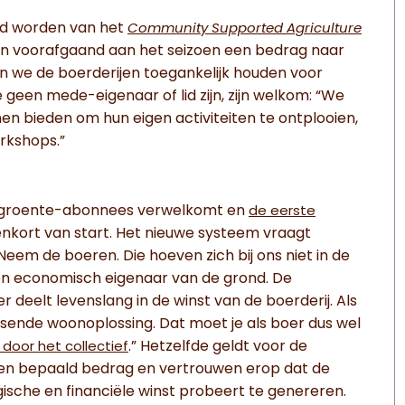
id worden van het
Community Supported Agriculture
n voorafgaand aan het seizoen een bedrag naar
en we de boerderijen toegankelijk houden voor
e geen mede-eigenaar of lid zijn, zijn welkom: “We
en bieden om hun eigen activiteiten te ontplooien,
rkshops.”
die groente-abonnees verwelkomt en
de eerste
nkort van start. Het nieuwe systeem vraagt
eem de boeren. Die hoeven zich bij ons niet in de
geen economisch eigenaar van de grond. De
 deelt levenslang in de winst van de boerderij. Als
ende woonoplossing. Dat moet je als boer dus wel
.” Hetzelfde geldt voor de
door het collectief
een bepaald bedrag en vertrouwen erop dat de
gische en financiële winst probeert te genereren.