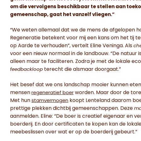
om die vervolgens beschikbaar te stellen aan toeko
gemeenschap, gaat het vanzelf vliegen.”
“We weten allemaal dat we de mens de afgelopen h
Regeneratie betekent voor mij een kans om het tij t
op Aarde te verhouden”, vertelt Eline Veninga. Als
che
voor een nieuw normaal in de landbouw. “De natuur is 
alleen maar te faciliteren. Zodra je met de lokale ec
terecht die alsmaar doorgaat.”
feedbackloop
Het besef dat we ons landschap mooier kunnen eten b
mensen
worden. Maar door de toren
regeneratief boer
Met hun
koopt Lenteland daarom boerd
stamvermogen
prettige plekken dichtbij gemeenschappen. Deze
ma
aanmelden. Eline: “De boer is creatief eigenaar en ve
boerderij. En door certificaten te kopen kan de l
meebeslissen over wat er op de boerderij gebeurt.”