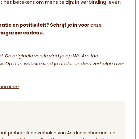
: in verbinding leven
t het betekent om mens te zijn
ie en positiviteit? Schrijf je in voor
onze
 e-magazine cadeau.
al
. De originele versie vind je op
We Are the
uw. Op hun website vind je onder andere verhalen over
neration
s
eograaf probeer ik de verhalen van Aardebeschermers en