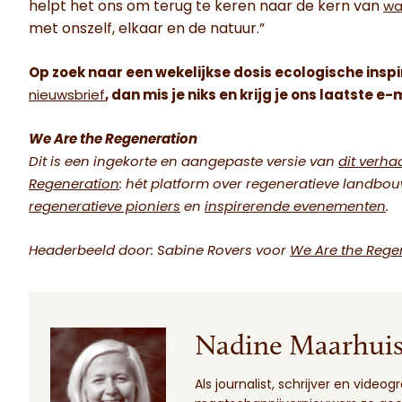
helpt het ons om terug te keren naar de kern van
wa
met onszelf, elkaar en de natuur.”
Op zoek naar een wekelijkse dosis ecologische inspirat
nieuwsbrief
, dan mis je niks en krijg je ons laatste
We Are the Regeneration
Dit is een ingekorte en aangepaste versie van
dit verha
Regeneration
: hét platform over regeneratieve landbo
regeneratieve pioniers
en
inspirerende evenementen
.
Headerbeeld door: Sabine Rovers voor
We Are the Rege
Nadine Maarhui
Als journalist, schrijver en vid