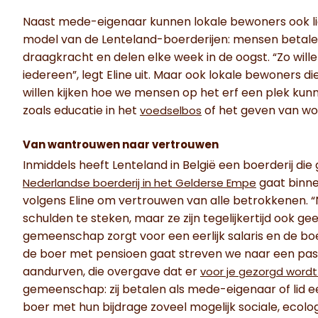
Naast mede-eigenaar kunnen lokale bewoners ook l
model van de Lenteland-boerderijen: mensen betale
draagkracht en delen elke week in de oogst. “Zo will
iedereen”, legt Eline uit. Maar ook lokale bewoners di
willen kijken hoe we mensen op het erf een plek kunn
zoals educatie in het
of het geven van wo
voedselbos
Van wantrouwen naar vertrouwen
Inmiddels heeft Lenteland in België een boerderij 
gaat binne
Nederlandse boerderij in het Gelderse Empe
volgens Eline om vertrouwen van alle betrokkenen. “N
schulden te steken, maar ze zijn tegelijkertijd ook 
gemeenschap zorgt voor een eerlijk salaris en de boer
de boer met pensioen gaat streven we naar een pass
aandurven, die overgave dat er
voor je gezorgd wordt 
gemeenschap: zij betalen als mede-eigenaar of lid 
boer met hun bijdrage zoveel mogelijk sociale, ecolo