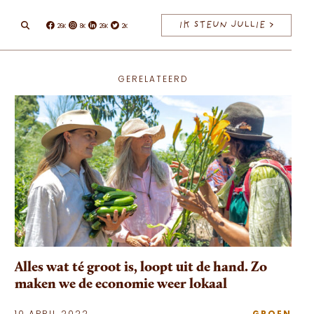
IK STEUN JULLIE >
26K
8K
26K
2K
Facebook
Instagram
Linkedin
Twitter
GERELATEERD
Alles wat té groot is, loopt uit de hand. Zo
maken we de economie weer lokaal