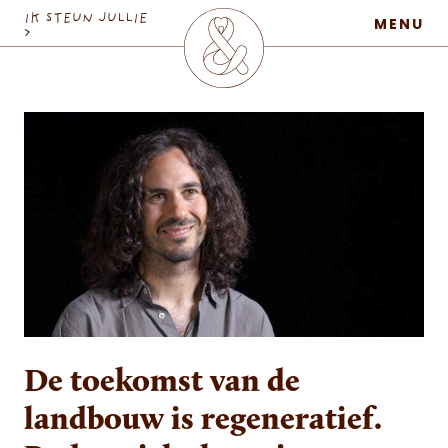
MaatschapWij
IK STEUN JULLIE
MENU
>
De toekomst van de
landbouw is regeneratief.