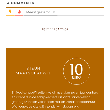
4
COMMENTS
Meest gestemd
BEKIJK REACTIES
10
STEUN
MAATSCHAPWIJ
EURO
Bij MaatschapWij zetten we al meer dan zeven jaar denkers
en doeners in de schijnwerpers die onze samenleving
groen, gezond en verbonden maken. Zonder betaalmuur
of andere obstakels. En zonder winstoogmerk.