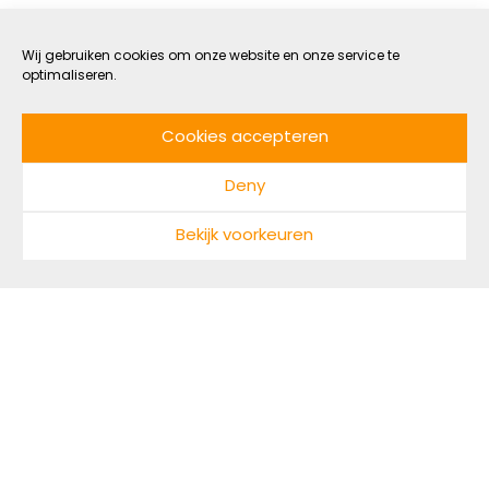
méér boeren, niet minder
Wij gebruiken cookies om onze website en onze service te
optimaliseren.
4 JULI 2022
GEZOND
DOOR NADINE MAARHUIS
LEESTIJD: 5 MIN
Cookies accepteren
We hebben niet minder boeren nodig, maar juist
Deny
méér. Maar dan wel: kleinschalige boeren, die
samenwerken met de natuur en hun
Bekijk voorkeuren
gemeenschap voeden. Laten we de stikstofcrisis
aangrijpen om de transitie richting een
toekomstbestendige landbouw in te zetten. Deze
boeren wijzen ons de weg.
Zelfs eten dat we als ‘gezond’ bestempelen bevat
steeds minder voedingsstoffen. De oorzaak? Een
uitgeputte bodem. Want wat niet in de bodem zit,
komt niet in ons eten terecht, en dus niet in ons lijf.