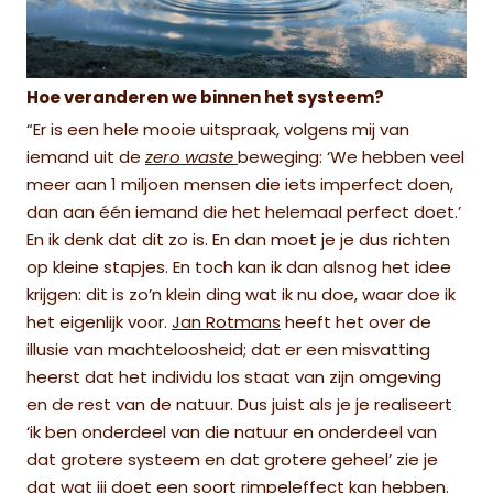
Hoe veranderen we binnen het systeem?
“Er is een hele mooie uitspraak, volgens mij van
iemand uit de
zero waste
beweging: ‘We hebben veel
meer aan 1 miljoen mensen die iets imperfect doen,
dan aan één iemand die het helemaal perfect doet.’
En ik denk dat dit zo is. En dan moet je je dus richten
op kleine stapjes. En toch kan ik dan alsnog het idee
krijgen: dit is zo’n klein ding wat ik nu doe, waar doe ik
het eigenlijk voor.
Jan Rotmans
heeft het over de
illusie van machteloosheid; dat er een misvatting
heerst dat het individu los staat van zijn omgeving
en de rest van de natuur. Dus juist als je je realiseert
‘
ik ben onderdeel van die natuur en onderdeel van
dat grotere systeem en dat grotere geheel’
zie je
dat wat jij doet een soort rimpeleffect kan hebben.