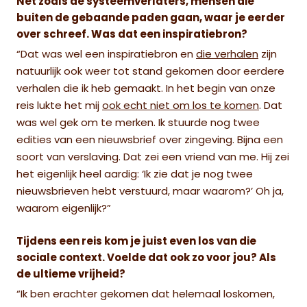
Net zoals
de systeemverlaters
, mensen die
buiten de gebaande paden gaan, waar je eerder
over schreef. Was dat een inspiratiebron?
“Dat was wel een inspiratiebron en
die verhalen
zijn
natuurlijk ook weer tot stand gekomen door eerdere
verhalen die ik heb gemaakt. In het begin van onze
reis lukte het mij
ook echt niet om los te komen
. Dat
was wel gek om te merken. Ik stuurde nog twee
edities van een nieuwsbrief over zingeving. Bijna een
soort van verslaving. Dat zei een vriend van me. Hij zei
het eigenlijk heel aardig:
‘Ik zie dat je nog twee
nieuwsbrieven hebt verstuurd, maar waarom?
’ Oh ja,
waarom eigenlijk?”
Tijdens een reis kom je juist even los van die
sociale context. Voelde dat ook zo voor jou? Als
de ultieme vrijheid?
“Ik ben erachter gekomen dat helemaal loskomen,