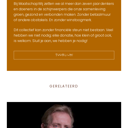
Bij MaatschapWij zetten we al meer dan zeven jaar denkers
en doeners in de schijnwerpers die onze samenleving
groen, gezond en verbonden maken. Zonder betaalmuur
of andere obstakels. En zonder winstoogmerk.
Dit collectief kan zonder financiële steun niet bestaan. Veel
hebben we niet nodig: elke donatie, hoe klein of groot ook,
is welkom. Sluit je aan, we hebben je nodig!
TUURLIJK!
GERELATEERD