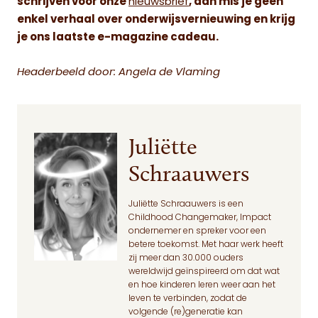
schrijven voor onze
nieuwsbrief
, dan mis je geen
enkel verhaal over onderwijsvernieuwing en krijg
je ons laatste e-magazine cadeau.
Headerbeeld door: Angela de Vlaming
Juliëtte
Schraauwers
Juliëtte Schraauwers is een
Childhood Changemaker, Impact
ondernemer en spreker voor een
betere toekomst. Met haar werk heeft
zij meer dan 30.000 ouders
wereldwijd geïnspireerd om dat wat
en hoe kinderen leren weer aan het
leven te verbinden, zodat de
volgende (re)generatie kan