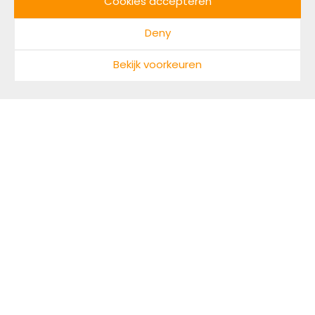
Cookies accepteren
Deny
Bekijk voorkeuren
Bouwen aan een
regeneratieve toekomst:
deze 17 vrouwen doen het