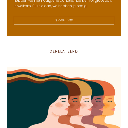
hebben we niet nodig: elke donatie, hoe klein of groot ook,
is welkom. Sluit je aan, we hebben je nodig!
TUURLIJK!
GERELATEERD