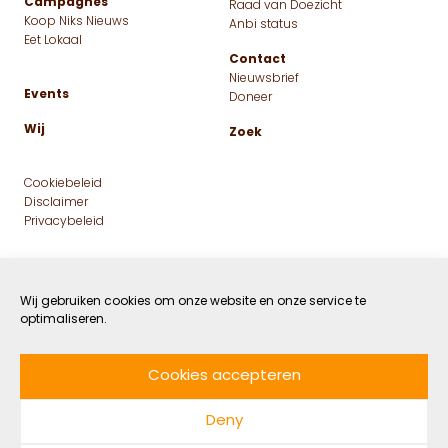
7 lessen die we van
inheemse samenlevingen
kunnen leren over onze
economie
Wij gebruiken cookies om onze website en onze service te
optimaliseren.
16 NOVEMBER 2021
GROEN
Cookies accepteren
DOOR NADINE MAARHUIS
LEESTIJD: 6 MIN
Deny
Wanneer we het over economie hebben, denken