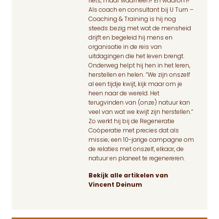
fiets, maar waarheen? En waarom?
Als coach en consultant bij U Turn –
Coaching & Training is hij nog
steeds bezig met wat de mensheid
drijft en begeleid hij mens en
organisatie in de reis van
uitdagingen die het leven brengt.
Onderweg helpt hij hen in het leren,
herstellen en helen. “We zijn onszelf
al een tijdje kwijt, kijk maar om je
heen naar de wereld. Het
terugvinden van (onze) natuur kan
veel van wat we kwijt zijn herstellen.”
Zo werkt hij bij de Regeneratie
Coöperatie met precies dat als
missie; een 10-jarige campagne om
de relaties met onszelf, elkaar, de
natuur en planeet te regenereren.
Bekijk alle artikelen van
Vincent Deinum