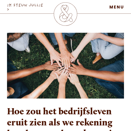
MaatschapWij
IK STEUN JULLIE
MENU
>
Hoe zou het bedrijfsleven
eruit zien als we rekening