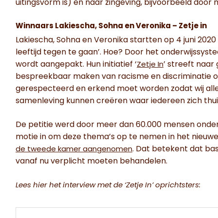
uitingsvorm is) en naar zingeving, bijvoorbeeld door
Winnaars Lakiescha, Sohna en Veronika – Zetje in
Lakiescha, Sohna en Veronika startten op 4 juni 202
leeftijd tegen te gaan’. Hoe? Door het onderwijssyst
wordt aangepakt. Hun initiatief ‘
’ streeft naar
Zetje In
bespreekbaar maken van racisme en discriminatie op 
gerespecteerd en erkend moet worden zodat wij alle
samenleving kunnen creëren waar iedereen zich thuis
De petitie werd door meer dan 60.000 mensen onder
motie in om deze thema’s op te nemen in het nieuwe 
. Dat betekent dat ba
de tweede kamer aangenomen
vanaf nu verplicht moeten behandelen.
Lees hier het interview met de ‘Zetje In’ oprichtsters: