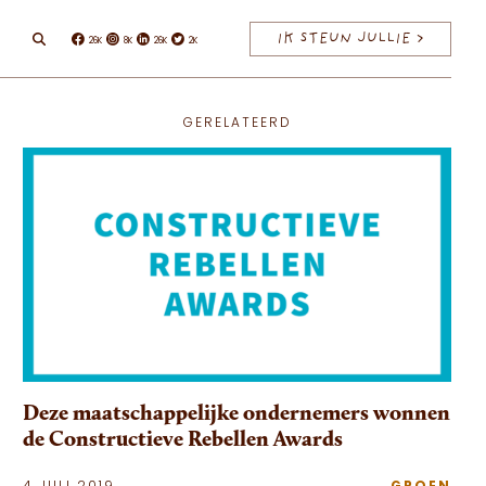
IK STEUN JULLIE >
26K
8K
26K
2K
Facebook
Instagram
Linkedin
Twitter
GERELATEERD
Deze maatschappelijke ondernemers wonnen
de Constructieve Rebellen Awards