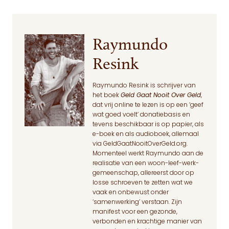
Raymundo
Resink
Raymundo Resink is schrijver van
het boek
Geld Gaat Nooit Over Geld
,
dat vrij online te lezen is op een ‘geef
wat goed voelt’ donatiebasis en
tevens beschikbaar is op papier, als
e-boek en als audioboek, allemaal
via
GeldGaatNooitOverGeld.org
.
Momenteel werkt Raymundo aan de
realisatie van een woon-leef-werk-
gemeenschap, allereerst door op
losse schroeven te zetten wat we
vaak en onbewust onder
‘samenwerking’ verstaan. Zijn
manifest voor een gezonde,
verbonden en krachtige manier van