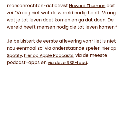
mensenrechten-actictivist
ooit
Howard Thurman
zei: “Vraag niet wat de wereld nodig heeft. Vraag
wat je tot leven doet komen en ga dat doen. De
wereld heeft mensen nodig die tot leven komen.”
Je beluistert de eerste aflevering van ‘Het is níet
nou eenmaal zo’ via onderstaande speler,
hier op
,
, via de meeste
Spotify
hier op Apple Podcasts
podcast-apps en
.
via deze RSS-feed