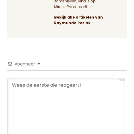
samenleven, vind je op
MiracleProject.earth
.
Bekijk alle artikelen van
Raymundo Resink
Abonneer
560