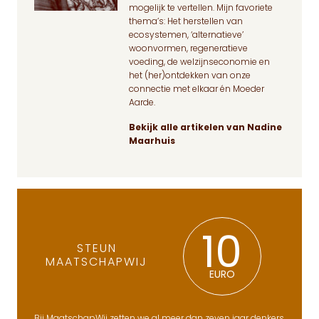
mogelijk te vertellen. Mijn favoriete
thema’s: Het herstellen van
ecosystemen, ‘alternatieve’
woonvormen, regeneratieve
voeding, de welzijnseconomie en
het (her)ontdekken van onze
connectie met elkaar én Moeder
Aarde.
Bekijk alle artikelen van Nadine
Maarhuis
10
STEUN
MAATSCHAPWIJ
EURO
Bij MaatschapWij zetten we al meer dan zeven jaar denkers