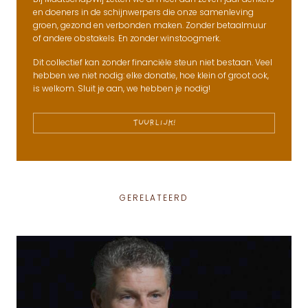
en doeners in de schijnwerpers die onze samenleving
groen, gezond en verbonden maken. Zonder betaalmuur
of andere obstakels. En zonder winstoogmerk.
Dit collectief kan zonder financiële steun niet bestaan. Veel
hebben we niet nodig: elke donatie, hoe klein of groot ook,
is welkom. Sluit je aan, we hebben je nodig!
TUURLIJK!
GERELATEERD