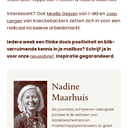
Video door: Jeppe van Pruissen & Nadine Maarhuis
Interessant? Ook
van i-did en
Mireille Geijsen
Joep
van Koeckebackers zetten zich in voor een
Langen
radicaal inclusieve arbeidsmarkt.
Iedere week een flinke dosis positiviteit en blik-
verruimende kennis in je mailbox? Schrijf je in
voor onze
nieuwsbrief
. Inspiratie gegarandeerd.
Nadine
Maarhuis
Als journalist, schrijver en videograaf
probeer ik de verhalen van
Aardebeschermers en
maatschappijvernieuwers zo goed