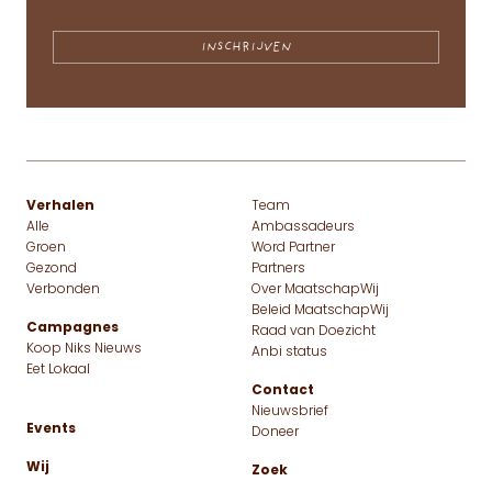
Verhalen
Team
Alle
Ambassadeurs
Groen
Word Partner
Gezond
Partners
Verbonden
Over MaatschapWij
Beleid MaatschapWij
Campagnes
Raad van Doezicht
Koop Niks Nieuws
Anbi status
Eet Lokaal
Contact
Nieuwsbrief
Events
Doneer
Wij
Zoek