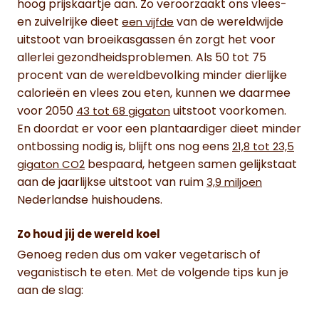
hoog prijskaartje aan. Zo veroorzaakt ons vlees-
en zuivelrijke dieet
van de wereldwijde
een vijfde
uitstoot van broeikasgassen én zorgt het voor
allerlei gezondheidsproblemen. Als 50 tot 75
procent van de wereldbevolking minder dierlijke
calorieën en vlees zou eten, kunnen we daarmee
voor 2050
uitstoot voorkomen.
43 tot 68 gigaton
En doordat er voor een plantaardiger dieet minder
ontbossing nodig is, blijft ons nog eens
21,8 tot 23,5
bespaard, hetgeen samen gelijkstaat
gigaton CO2
aan de jaarlijkse uitstoot van ruim
3,9 miljoen
Nederlandse huishoudens.
Zo houd jij de wereld koel
Genoeg reden dus om vaker vegetarisch of
veganistisch te eten. Met de volgende tips kun je
aan de slag: