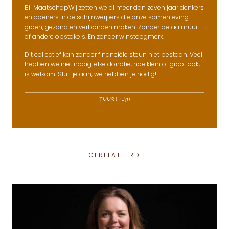
Bij MaatschapWij zetten we al meer dan zeven jaar denkers
en doeners in de schijnwerpers die onze samenleving
groen, gezond en verbonden maken. Zonder betaalmuur
of andere obstakels. En zonder winstoogmerk.
Dit collectief kan zonder financiële steun niet bestaan. Veel
hebben we niet nodig: elke donatie, hoe klein of groot ook,
is welkom. Sluit je aan, we hebben je nodig!
TUURLIJK!
GERELATEERD