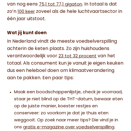
van nog eens
. In totaal is dat
75,1 tot 77,1 gigaton
zo’n
zoveel als de hele luchtvaartsector in
100 keer
één jaar uitstoot.
Wat jij kunt doen
In Nederland vindt de meeste voedselverspilling
achterin de keten plaats. Zo zijn huishoudens
verantwoordelijk voor
van het
23 tot 32 procent
totaal. Als consument kun je vanuit je eigen keuken
dus een heleboel doen om klimaatverandering
aan te pakken. Een paar tips:
Maak een boodschappenlijstje, check je voorraad,
staar je niet blind op de THT-datum, bewaar eten
op de juiste manier, koester restjes en
conserveer: zo voorkom je dat je thuis eten
weggooit. Op zoek naar meer tips? Die vind je in
ons
gratis e-magazine over voedselverspilling
.