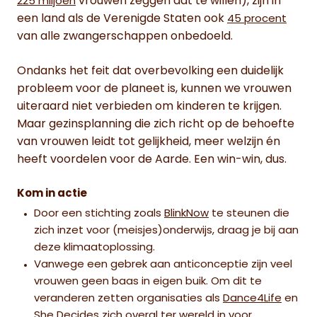
vrouwen zeggen dat te willen), zijn in
225 miljoen
een land als de Verenigde Staten ook
45 procent
van alle zwangerschappen onbedoeld.
Ondanks het feit dat overbevolking een duidelijk
probleem voor de planeet is, kunnen we vrouwen
uiteraard niet verbieden om kinderen te krijgen.
Maar gezinsplanning die zich richt op de behoefte
van vrouwen leidt tot gelijkheid, meer welzijn én
heeft voordelen voor de Aarde. Een win-win, dus.
Kom in actie
Door een stichting zoals
BlinkNow
te steunen die
zich inzet voor (meisjes)onderwijs, draag je bij aan
deze klimaatoplossing.
Vanwege een gebrek aan anticonceptie zijn veel
vrouwen geen baas in eigen buik. Om dit te
veranderen zetten organisaties als
Dance4Life
en
She Decides
zich overal ter wereld in voor