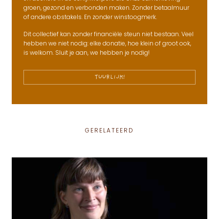
groen, gezond en verbonden maken. Zonder betaalmuur
of andere obstakels. En zonder winstoogmerk.
Dit collectief kan zonder financiële steun niet bestaan. Veel
hebben we niet nodig: elke donatie, hoe klein of groot ook,
is welkom. Sluit je aan, we hebben je nodig!
TUURLIJK!
GERELATEERD