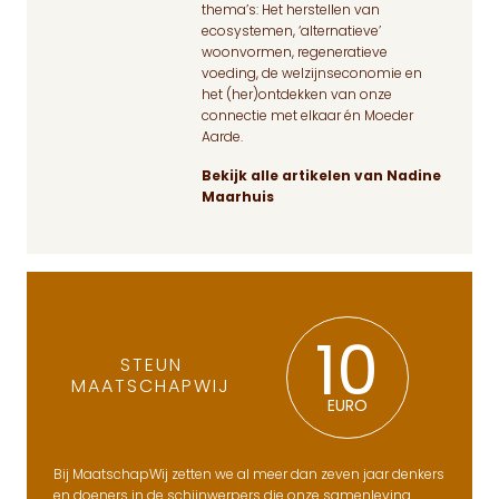
thema’s: Het herstellen van
ecosystemen, ‘alternatieve’
woonvormen, regeneratieve
voeding, de welzijnseconomie en
het (her)ontdekken van onze
connectie met elkaar én Moeder
Aarde.
Bekijk alle artikelen van Nadine
Maarhuis
10
STEUN
MAATSCHAPWIJ
EURO
Bij MaatschapWij zetten we al meer dan zeven jaar denkers
en doeners in de schijnwerpers die onze samenleving