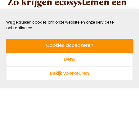
Zo krijgen ecosystemen een
stem
Wij gebruiken cookies om onze website en onze service te
optimaliseren.
4 DECEMBER 2021
GROEN
DOOR NADINE MAARHUIS
LEESTIJD: 3 MIN
Cookies accepteren
Niet-mensen zoals dieren, bossen en zeeën
Deny
mogen niet over zichzelf beslissen. Uitbuiting ligt
hierdoor op de loer. Met de Ambassade van de
Bekijk voorkeuren
Noordzee wil Anne van Leeuwen een stem geven
aan ecosystemen: “Het zit tussen onze oren dat
we niet-mensen niet kunnen vertegenwoordigen
omdat ze geen stem hebben zoals wij. Ik denk dat
niet-mensen heel goed kunnen aangeven wat ze
wel en niet willen en welke belangen ze hebben.
Wij moeten alleen leren om naar ze te luisteren.”