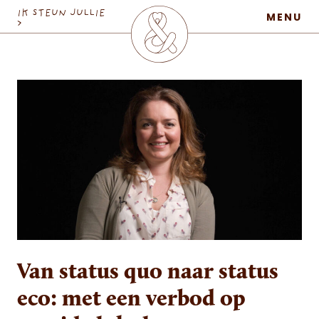
MaatschapWij
IK STEUN JULLIE
MENU
>
Van status quo naar status
eco: met een verbod op