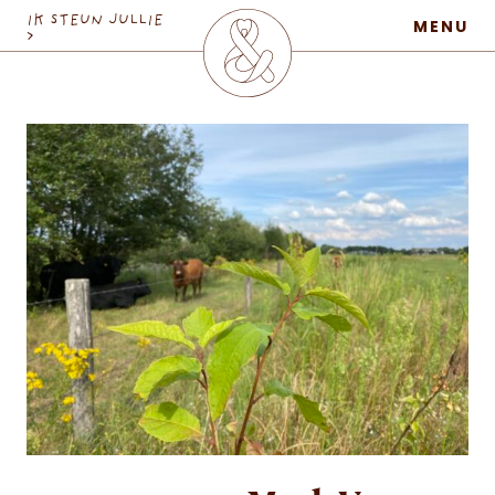
MaatschapWij
IK STEUN JULLIE
MENU
>