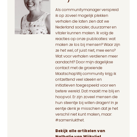
Als communitymanager verspreid
ik op zoveel mogelijk plekken
verhalen die laten zien dat we
Nederland socialer, duurzamer en
vitaler kunnen maken. Ik volg de
reacties op onze publicaties: wat
maken ze los bij mensen? Waar zijn
ze het wel, of juist niet, mee eens?
Wat voor verhalen verdienen meer
aandacht? Door mijn dagelijkse
contact met de groeiende
MaatschapWij community krijg ik
ontzettend veel ideeën en
initiatieven toegespeeld voor een
betere wereld. Dat maakt me blij en
hoopvol. Er zijn zoveel mensen die
hun steentje bij willen dragen! In je
eentje denk je misschien dat je het
verschil niet kunt maken, maar:
#samenlukthet.
Bekijk alle artikelen van
Nathalie van Wijkvliet