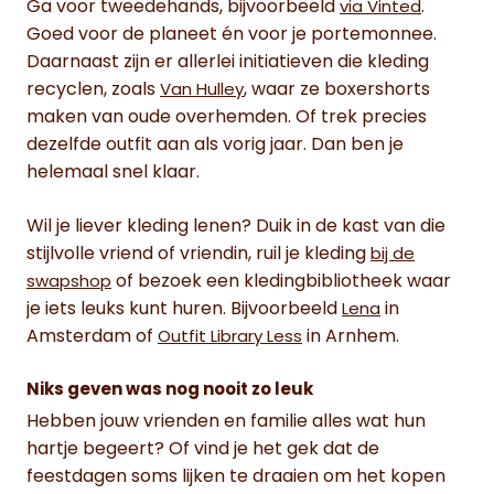
Ga voor tweedehands, bijvoorbeeld
.
via Vinted
Goed voor de planeet én voor je portemonnee.
Daarnaast zijn er allerlei initiatieven die kleding
recyclen, zoals
, waar ze boxershorts
Van Hulley
maken van oude overhemden. Of trek precies
dezelfde outfit aan als vorig jaar. Dan ben je
helemaal snel klaar.
Wil je liever kleding lenen? Duik in de kast van die
stijlvolle vriend of vriendin, ruil je kleding
bij de
of bezoek een kledingbibliotheek waar
swapshop
je iets leuks kunt huren. Bijvoorbeeld
in
Lena
Amsterdam of
in Arnhem.
Outfit Library Less
Niks geven was nog nooit zo leuk
Hebben jouw vrienden en familie alles wat hun
hartje begeert? Of vind je het gek dat de
feestdagen soms lijken te draaien om het kopen