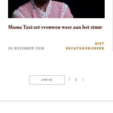
Mama Taxi zet vrouwen weer aan het stuur
NIET
26 NOVEMBER 2018
GECATEGORISEERD
Berichten paginering
VORIGE
1
2
3