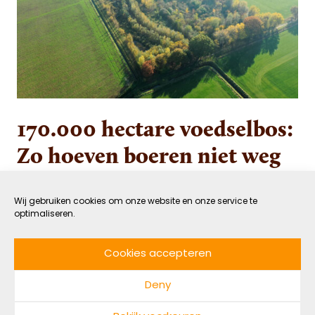
170.000 hectare voedselbos:
Zo hoeven boeren niet weg
uit kwetsbare
natuurgebieden
Wij gebruiken cookies om onze website en onze service te
optimaliseren.
24 JANUARI 2023
GROEN
Cookies accepteren
DOOR NADINE MAARHUIS
LEESTIJD: 5 MIN
Deny
We hebben het óf over natuur óf over landbouw.