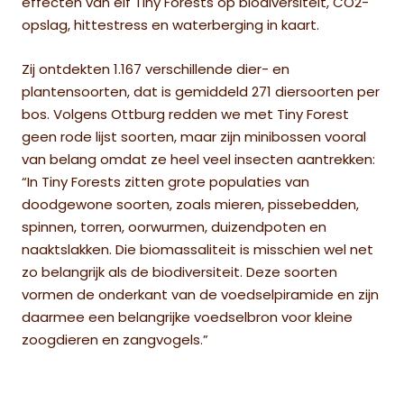
effecten van elf Tiny Forests op biodiversiteit, CO2-
opslag, hittestress en waterberging in kaart.
Zij ontdekten 1.167 verschillende dier- en
plantensoorten, dat is gemiddeld 271 diersoorten per
bos. Volgens Ottburg redden we met Tiny Forest
geen rode lijst soorten, maar zijn minibossen vooral
van belang omdat ze heel veel insecten aantrekken:
“In Tiny Forests zitten grote populaties van
doodgewone soorten, zoals mieren, pissebedden,
spinnen, torren, oorwurmen, duizendpoten en
naaktslakken. Die biomassaliteit is misschien wel net
zo belangrijk als de biodiversiteit. Deze soorten
vormen de onderkant van de voedselpiramide en zijn
daarmee een belangrijke voedselbron voor kleine
zoogdieren en zangvogels.”