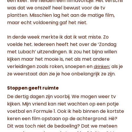
een keer. We hielden een filmavondje. Het verschil
was dat we onszelf heel bewust voor de tv
plantten. Misschien lag het aan de matige film,
maar echt voldoening gaf het niet.
In derde week merkte ik dat ik wat miste. Zo
voelde het. Iedereen heeft het over de ‘Zondag
met Lubach’ uitzendingen. Ik zou het bijna willen
kijken maar het mooie is, net als met andere
verleidingen zoals roken, snoepen en
; als je
drinken
ze weerstaat dan zie je hoe onbelangrijk ze zijn.
Stoppen geeft ruimte
De dertig dagen zijn voorbij. We mogen weer tv
kijken. Mijn vriend kan niet wachten op een potje
voetbal en Formule 1. Ook ik heb binnen de kortste
keren een film opstaan op de achtergrond. Hè?
Dit was toch niet de bedoeling? Dat we meteen