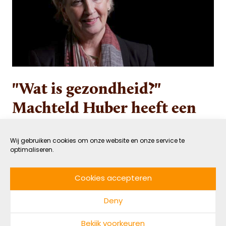
"Wat is gezondheid?"
Machteld Huber heeft een
nieuw antwoord en wil de
wereld er mee veranderen
Wij gebruiken cookies om onze website en onze service te
optimaliseren.
8 SEPTEMBER 2021
GEZOND
Cookies accepteren
DOOR MARIJE REMMELINK
LEESTIJD: 5 MIN
Deny
Voormalig huisarts Machteld Huber besteedde
Bekijk voorkeuren
de afgelopen dertig jaar aan de vraag wat