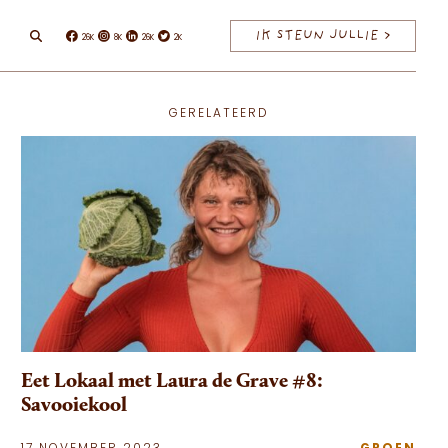
IK STEUN JULLIE >
26K
8K
26K
2K
Facebook
Instagram
Linkedin
Twitter
GERELATEERD
Eet Lokaal met Laura de Grave #8:
Savooiekool