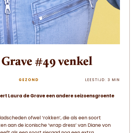
e Grave #49 venkel
GEZOND
LEESTIJD: 3 MIN
pert Laura de Grave een andere seizoensgroente
adscheden ofwel ‘rokken’, die als een soort
enken aan de iconische ‘wrap dress’ van Diane von
geeft als een soort sieraad nog een extra