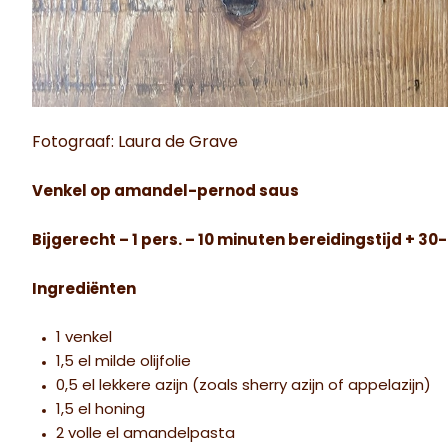
Fotograaf: Laura de Grave
Venkel op amandel-pernod saus
Bijgerecht – 1 pers. – 10 minuten bereidingstijd + 3
Ingrediënten
1 venkel
1,5 el milde olijfolie
0,5 el lekkere azijn (zoals sherry azijn of appelazijn)
1,5 el honing
2 volle el amandelpasta