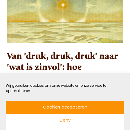
Van 'druk, druk, druk' naar
'wat is zinvol': hoe
veranderen we ons
arbeidsethos?
Wij gebruiken cookies om onze website en onze service te
optimaliseren.
8 DECEMBER 2023
GEZOND
Cookies accepteren
DOOR ROANNE VAN BAREN
LEESTIJD: 7 MIN
Deny
Als je niet zou hoeven werken om geld in het