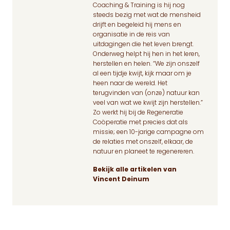
Coaching & Training is hij nog
steeds bezig met wat de mensheid
drijft en begeleid hij mens en
organisatie in de reis van
uitdagingen die het leven brengt.
Onderweg helpt hij hen in het leren,
herstellen en helen. “We zijn onszelf
al een tijdje kwijt, kijk maar om je
heen naar de wereld. Het
terugvinden van (onze) natuur kan
veel van wat we kwijt zijn herstellen.”
Zo werkt hij bij de Regeneratie
Coöperatie met precies dat als
missie; een 10-jarige campagne om
de relaties met onszelf, elkaar, de
natuur en planeet te regenereren.
Bekijk alle artikelen van
Vincent Deinum