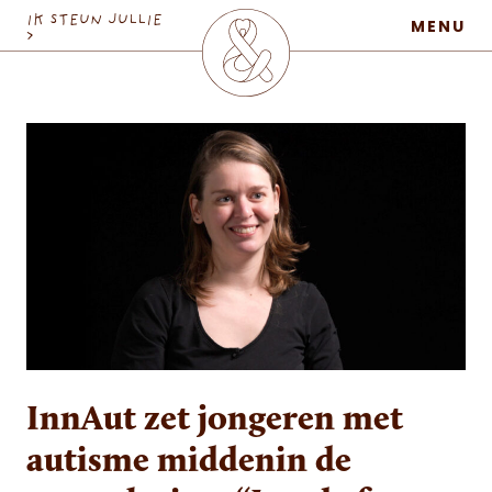
MaatschapWij
IK STEUN JULLIE
MENU
>
InnAut zet jongeren met
autisme middenin de