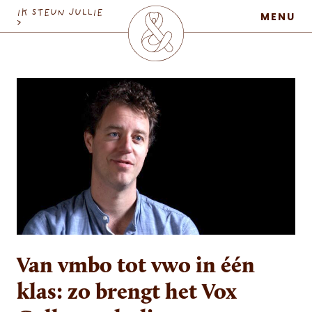
MaatschapWij
IK STEUN JULLIE
MENU
>
Van vmbo tot vwo in één
klas: zo brengt het Vox