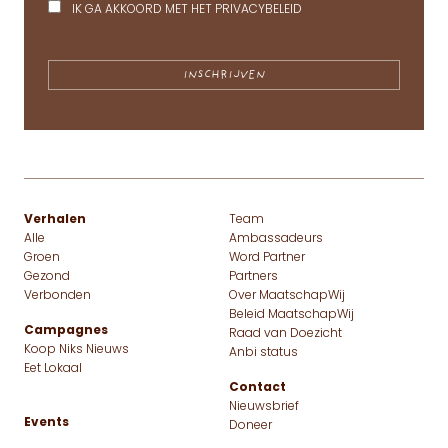
IK GA AKKOORD MET HET
PRIVACYBELEID
Verhalen
Team
Alle
Ambassadeurs
Groen
Word Partner
Gezond
Partners
Verbonden
Over MaatschapWij
Beleid MaatschapWij
Campagnes
Raad van Doezicht
Koop Niks Nieuws
Anbi status
Eet Lokaal
Contact
Nieuwsbrief
Events
Doneer