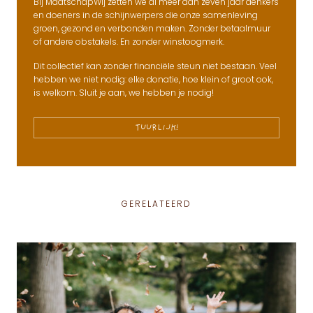
Bij MaatschapWij zetten we al meer dan zeven jaar denkers
en doeners in de schijnwerpers die onze samenleving
groen, gezond en verbonden maken. Zonder betaalmuur
of andere obstakels. En zonder winstoogmerk.
Dit collectief kan zonder financiële steun niet bestaan. Veel
hebben we niet nodig: elke donatie, hoe klein of groot ook,
is welkom. Sluit je aan, we hebben je nodig!
TUURLIJK!
GERELATEERD