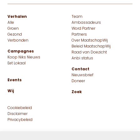
Verhalen
Team
Alle
Ambassadeurs
Groen
Word Partner
Gezond
Partners
Verbonden
Over MaatschapWij
Beleid MaatschapWij
Campagnes
Raad van Doezicht
Koop Niks Nieuws
Anbi status
Eet Lokaal
Contact
Nieuwsbrief
Events
Doneer
Wij
Zoek
Cookiebeleid
Disclaimer
Privacybeleid