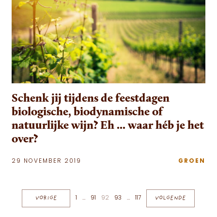
Schenk jij tijdens de feestdagen
biologische, biodynamische of
natuurlijke wijn? Eh ... waar héb je het
over?
29 NOVEMBER 2019
GROEN
Berichten paginering
VORIGE
1
…
91
92
93
…
117
VOLGENDE