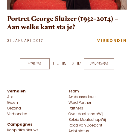
Portret George Sluizer (1932-2014) –
Aan welke kant sta je?
31 JANUARI 2017
VERBONDEN
Berichten paginering
VORIGE
1
…
115
116
117
VOLGENDE
Verhalen
Team
Alle
Ambassadeurs
Groen
Word Partner
Gezond
Partners
Verbonden
Over MaatschapWij
Beleid MaatschapWij
Campagnes
Raad van Doezicht
Koop Niks Nieuws
Anbi status