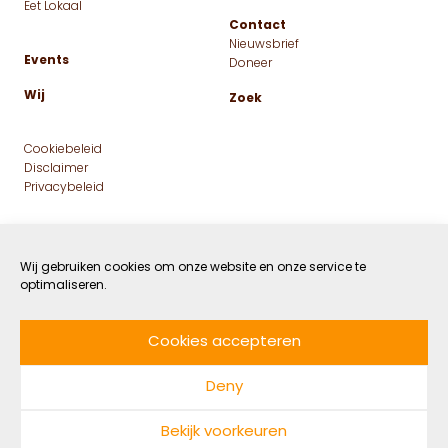
Eet Lokaal
Contact
Nieuwsbrief
Events
Doneer
Wij
Zoek
Cookiebeleid
Disclaimer
Privacybeleid
Wij gebruiken cookies om onze website en onze service te
optimaliseren.
Cookies accepteren
Facebook
Instagram
Linkedin
Twitter
Deny
© 2026 MaatschapWij
Bekijk voorkeuren