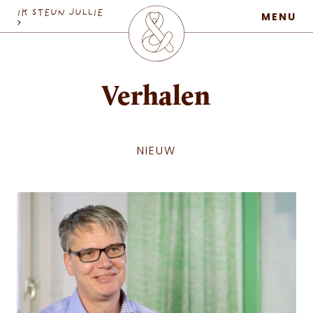
MaatschapWij
IK STEUN JULLIE
MENU
>
Verhalen
NIEUW