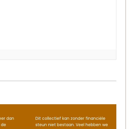
eer dan
Dit collectief kan zonder financiële
 de
steun niet bestaan. Veel hebben we