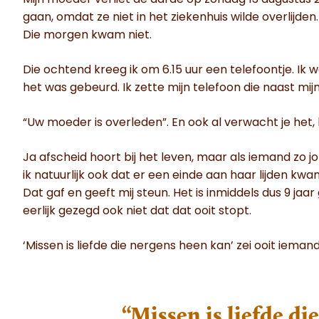
Mijn moeder verliet de aarde op zondag 13 augustus 
gaan, omdat ze niet in het ziekenhuis wilde overlijd
Die morgen kwam niet.
Die ochtend kreeg ik om 6.15 uur een telefoontje. Ik
het was gebeurd. Ik zette mijn telefoon die naast mijn
“Uw moeder is overleden”. En ook al verwacht je het, h
Ja afscheid hoort bij het leven, maar als iemand zo jon
ik natuurlijk ook dat er een einde aan haar lijden kwam
Dat gaf en geeft mij steun. Het is inmiddels dus 9 jaa
eerlijk gezegd ook niet dat dat ooit stopt.
‘Missen is liefde die nergens heen kan’ zei ooit iemand
“Missen is liefde d