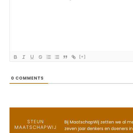
[+]
0
COMMENTS
STEUN
Bij MaatschapWij zetten we al m
MAATSCHAPWIJ
zeven jaar denkers en doeners in