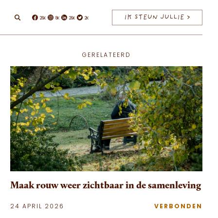
IK STEUN JULLIE >
26K
8K
26K
2K
Facebook
Instagram
Linkedin
Twitter
GERELATEERD
Maak rouw weer zichtbaar in de samenleving
24 APRIL 2026
VERBONDEN