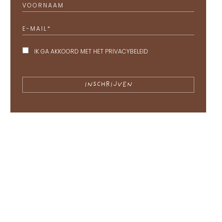
VOORNAAM
E-MAIL
*
IK GA AKKOORD MET HET
PRIVACYBELEID