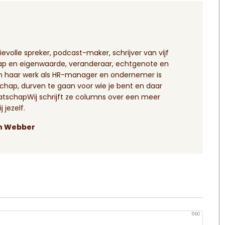
evolle spreker, podcast-maker, schrijver van vijf
hap en eigenwaarde, veranderaar, echtgenote en
n haar werk als HR-manager en ondernemer is
chap, durven te gaan voor wie je bent en daar
atschapWij schrijft ze columns over een meer
 jezelf.
ith Webber
560