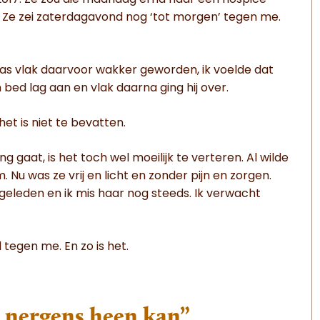
2017. Ze zou die maandag erna naar een hospice
en. Ze zei zaterdagavond nog ‘tot morgen’ tegen me.
 was vlak daarvoor wakker geworden, ik voelde dat
 bed lag aan en vlak daarna ging hij over.
et is niet te bevatten.
g gaat, is het toch wel moeilijk te verteren. Al wilde
. Nu was ze vrij en licht en zonder pijn en zorgen.
r geleden en ik mis haar nog steeds. Ik verwacht
 tegen me. En zo is het.
ie nergens heen kan”