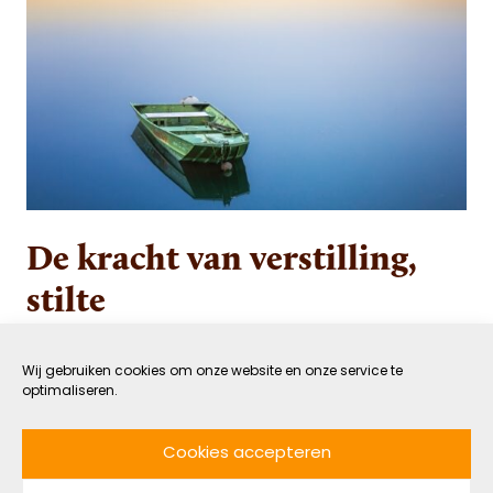
De kracht van verstilling,
stilte
15 MEI 2024
GEZOND
Wij gebruiken cookies om onze website en onze service te
DOOR KEES VAN DER STEL
LEESTIJD: 8 MIN
optimaliseren.
Stilte laat zich voor mij het beste omschrijven als
Cookies accepteren
het zien van een grazend paard in de weide. De