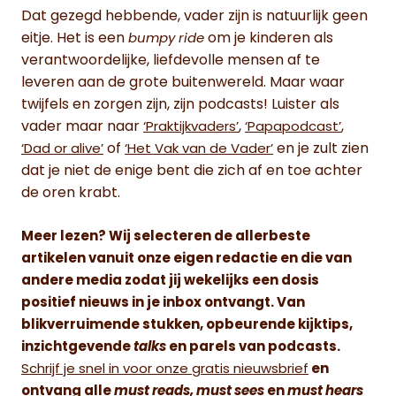
Dat gezegd hebbende, vader zijn is natuurlijk geen
eitje. Het is een
om je kinderen als
bumpy ride
verantwoordelijke, liefdevolle mensen af te
leveren aan de grote buitenwereld. Maar waar
twijfels en zorgen zijn, zijn podcasts! Luister als
vader maar naar
,
,
‘Praktijkvaders’
‘Papapodcast’
of
en je zult zien
‘Dad or alive’
‘Het Vak van de Vader’
dat je niet de enige bent die zich af en toe achter
de oren krabt.
Meer lezen? Wij selecteren de allerbeste
artikelen vanuit onze eigen redactie en die van
andere media zodat jij wekelijks een dosis
positief nieuws in je inbox ontvangt. Van
blikverruimende stukken, opbeurende kijktips,
inzichtgevende
talks
en parels van podcasts.
Schrijf je snel in voor onze gratis nieuwsbrief
en
ontvang alle
must reads, must sees
en
must hears