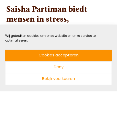
Saisha Partiman biedt
mensen in stress,
onzekerheid en
eenzaamheid een luisterend
Wij gebruiken cookies om onze website en onze service te
optimaliseren.
oor
Cookies accepteren
14 JANUARI 2021
VERBONDEN
Deny
DOOR GASTAUTEUR
LEESTIJD: 4 MIN
Bekijk voorkeuren
Hoe zullen we ons de coronapandemie van 2020
herinneren? Een jaar waarin
vanzelfsprekendheden verdwenen en we
moesten wennen aan een nieuw normaal. Een
jaar waarin vooral negatief nieuws en sombere
voorspellingen de media domineerden. Gelukkig