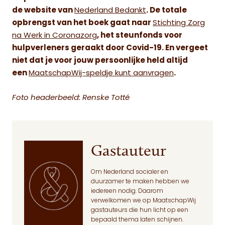
de website van
Nederland Bedankt
. De totale
opbrengst van het boek gaat naar
Stichting Zorg
na Werk in Coronazorg
, het steunfonds voor
hulpverleners geraakt door Covid-19. En vergeet
niet dat je voor jouw persoonlijke held altijd
een
MaatschapWij-speldje kunt aanvragen
.
Foto headerbeeld: Renske Totté
Gastauteur
Om Nederland socialer en
duurzamer te maken hebben we
iedereen nodig. Daarom
verwelkomen we op MaatschapWij
gastauteurs die hun licht op een
bepaald thema laten schijnen.