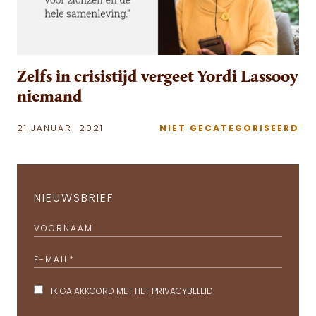
Zelfs in crisistijd vergeet Yordi Lassooy
niemand
21 JANUARI 2021
NIET GECATEGORISEERD
NIEUWSBRIEF
VOORNAAM
E-MAIL
*
IK GA AKKOORD MET HET
PRIVACYBELEID