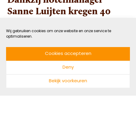
Sanne Luijten kregen 40
daklozen een veilig verblijf
Wij gebruiken cookies om onze website en onze service te
optimaliseren.
4 FEBRUARI 2021
NIET GECATEGORISEERD
DOOR GASTAUTEUR
LEESTIJD: 5 MIN
Cookies accepteren
Hoe zullen we ons de coronapandemie van 2020
Deny
herinneren? Een jaar waarin
vanzelfsprekendheden verdwenen en we
Bekijk voorkeuren
moesten wennen aan een nieuw normaal. Een
jaar waarin vooral negatief nieuws en sombere
voorspellingen de media domineerden. Gelukkig
ontstaan in tijden van crisis ook veel mooie
dingen. Het boek Nederland Bedankt toont 48
verhalen van prachtige mensen, organisaties en
initiatieven die ontstonden tijdens de