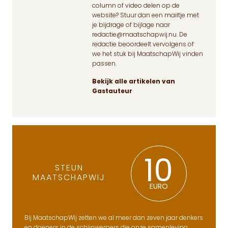
column of video delen op de
website? Stuur dan een mailtje met
je bijdrage of bijlage naar
redactie@maatschapwij.nu
. De
redactie beoordeelt vervolgens of
we het stuk bij MaatschapWij vinden
passen.
Bekijk alle artikelen van
Gastauteur
10
STEUN
MAATSCHAPWIJ
EURO
Bij MaatschapWij zetten we al meer dan zeven jaar denkers
en doeners in de schijnwerpers die onze samenleving