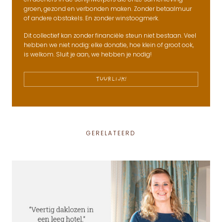
groen, gezond en verbonden maken. Zonder betaalmuur
of andere obstakels. En zonder winstoogmerk.
Dit collectief kan zonder financiële steun niet bestaan. Veel
hebben we niet nodig: elke donatie, hoe klein of groot ook,
is welkom. Sluit je aan, we hebben je nodig!
TUURLIJK!
GERELATEERD