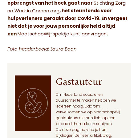
opbrengst van het boek gaat naar
Stichting Zorg
na Werk in Coronazorg
, het steunfonds voor
hulpverleners geraakt door Covid-19. En vergeet
niet dat je voor jouw persoonlijke held altijd
een
MaatschapWij-speldje kunt aanvragen
.
Foto headerbeeld: Laura Boon
Gastauteur
Om Nederland socialer en
duurzamer te maken hebben we
iedereen nodig. Daarom
verwelkomen we op MaatschapWij
gastauteurs die hun licht op een
bepaald thema laten schijnen.
Op deze pagina
vind je hun
bijdragen. Zelf een artikel, blog,