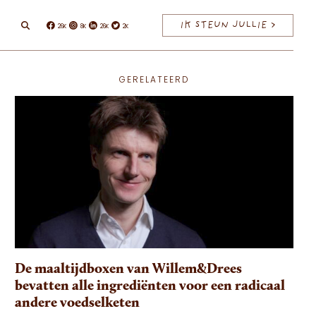
IK STEUN JULLIE >
26K
8K
26K
2K
Facebook
Instagram
Linkedin
Twitter
GERELATEERD
De maaltijdboxen van Willem&Drees
bevatten alle ingrediënten voor een radicaal
andere voedselketen