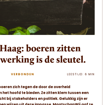
 Haag: boeren zitten
erking is de sleutel.
VERBONDEN
LEESTIJD: 6 MIN
boeren zich tegen de door de overheid
het hoofd te bieden. Ze zitten klem tussen een
 bij stakeholders en politiek. Gelukkig zijn er
en wijzen uit deze impasse. MaatschapWij gaf ze