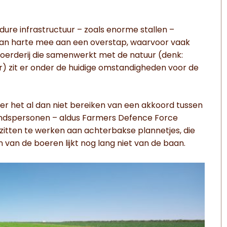
re infrastructuur – zoals enorme stallen –
van harte mee aan een overstap, waarvoor vaak
 boerderij die samenwerkt met de natuur (denk:
r) zit er onder de huidige omstandigheden voor de
ver het al dan niet bereiken van een akkoord tussen
ewindspersonen – aldus Farmers Defence Force
itten te werken aan achterbakse plannetjes, die
n van de boeren lijkt nog lang niet van de baan.