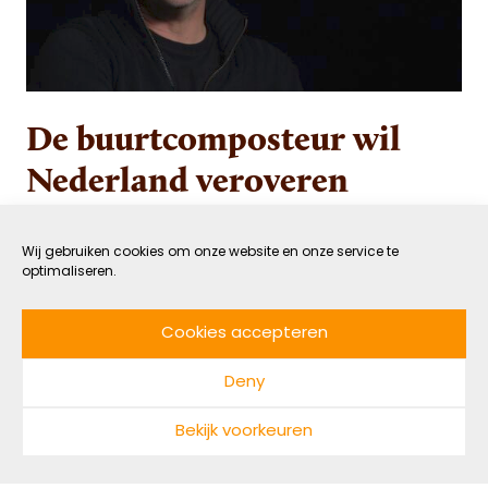
De buurtcomposteur wil
Nederland veroveren
6 SEPTEMBER 2017
GROEN
Wij gebruiken cookies om onze website en onze service te
DOOR JOOST MARSMAN
LEESTIJD: 3 MIN
optimaliseren.
Composteren is eenvoudig te leren. Je wordt er
Cookies accepteren
blij van, het versterkt je band met de natuur, het
draagt bij aan een circulaire wereld. Dat is in een
Deny
notendop de les van Peter Jan Brouwer, de
Bekijk voorkeuren
composteur van Amsterdam. Als het aan hem
ligt wordt composteren net zoiets als