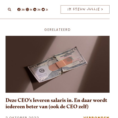
IK STEUN JULLIE >
26K
8K
26K
2K
Facebook
Instagram
Linkedin
Twitter
GERELATEERD
Deze CEO's leveren salaris in. En daar wordt
iedereen beter van (ook de CEO zelf)