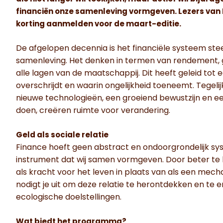
financiën onze samenleving vormgeven. Lezers van
korting aanmelden voor de maart-editie.
De afgelopen decennia is het financiële systeem s
samenleving. Het denken in termen van rendement, gr
alle lagen van de maatschappij. Dit heeft geleid to
overschrijdt en waarin ongelijkheid toeneemt. Tegelij
nieuwe technologieën, een groeiend bewustzijn en een
doen, creëren ruimte voor verandering.
Geld als sociale relatie
Finance hoeft geen abstract en ondoorgrondelijk syste
instrument dat wij samen vormgeven. Door beter te 
als kracht voor het leven in plaats van als een me
nodigt je uit om deze relatie te herontdekken en te 
ecologische doelstellingen.
Wat biedt het programma?