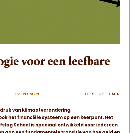
ogie voor een leefbare
EVENEMENT
LEESTIJD: 3 MIN
e druk van klimaatverandering,
t ook het financiële systeem op een keerpunt. Het
lag School is speciaal ontwikkeld voor iedereen
agen aan een fundamentele transitie van hoe geld en