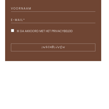
VOORNAAM
E-MAIL
*
IK GA AKKOORD MET HET
PRIVACYBELEID