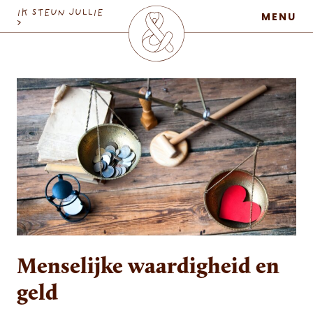
MaatschapWij
IK STEUN JULLIE
MENU
>
Menselijke waardigheid en
geld