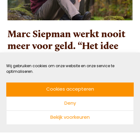
Marc Siepman werkt nooit
meer voor geld. “Het idee
dat je financieel
onafhankelijk moet zijn is
Wij gebruiken cookies om onze website en onze service te
optimaliseren.
onmenselijk”
Cookies accepteren
18 OKTOBER 2023
VERBONDEN
Deny
DOOR GASTAUTEUR
LEESTIJD: 4 MIN
Bekijk voorkeuren
Hoe kunnen we onze samenleving inrichten op
een gezonde en veerkrachtige manier? “We
moeten weer afhankelijk van elkaar worden,”