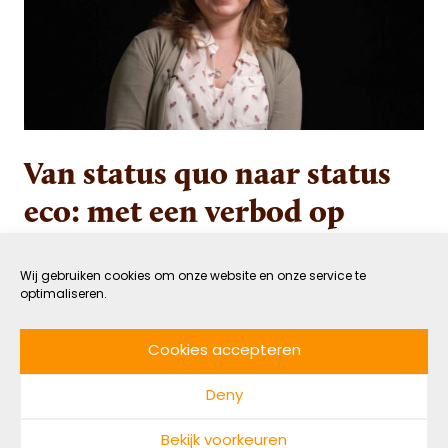
Van status quo naar status
eco: met een verbod op
ecocide lukt het
Wij gebruiken cookies om onze website en onze service te
optimaliseren.
3 NOVEMBER 2021
GROEN
DOOR NADINE MAARHUIS
LEESTIJD: 4 MIN
Cookies accepteren
Giflozingen, olievervuiling, de kap van oerbossen,
Deny
overbevissing: nu kan én mag het nog allemaal.
Door ecocide als internationale misdaad te
Bekijk voorkeuren